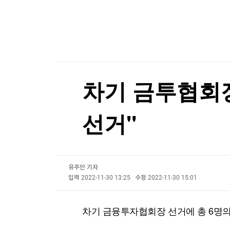
한국경제TV
뉴스홈
머니팜 모닝라이브
증권
굿모닝 작전
금융
오늘장 뭐사지?
부동산
[오후5시] 뉴스플러스
사회
온로드 (ON ROAD) 인사이트
글로벌경제
차기 금투협회장
랭킹뉴스
선거"
미네르바아카데미
증권 데이터
유주안 기자
스페셜강의
특징주 뉴스
입력
2022-11-30 13:25
수정
2022-11-30 15:01
투자/재테크
매매신호 (랭킹100
부동산/세무
투자분석
차기 금융투자협회장 선거에 총 6명의
산업
국내증시
[모집-3기-] 돈버는 트레이딩 투자 북클럽
환율