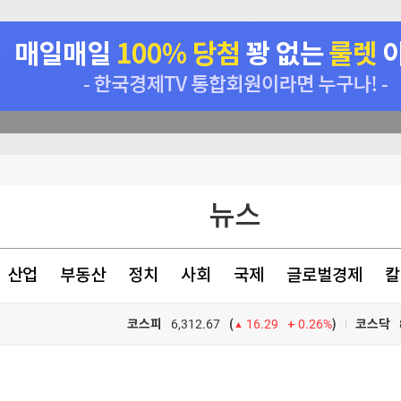
 뉴스 5]
솔루엠, AI 데이터센터용 800Vdc급 전력 솔루션 개발…포트폴리오 다각화
비사업 소통 신뢰 강화
뉴스
121.2% 증가
산업
부동산
정치
사회
국제
글로벌경제
칼
코스피
6,312.67
0.26%
)
코스닥
(
16.29
 뉴스 5]
TV프로그램
와우
 뉴스 5]