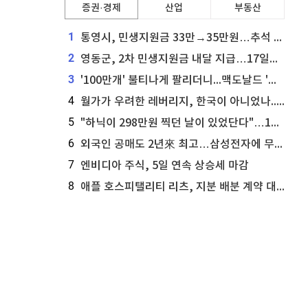
증권·경제
산업
부동산
1
통영시, 민생지원금 33만→35만원…추석 전 푼다
2
영동군, 2차 민생지원금 내달 지급…17일부터 신청 접수
3
'100만개' 불티나게 팔리더니...맥도날드 '충주찰옥수수버거' 돌연 판매 종료
4
월가가 우려한 레버리지, 한국이 아니었나...'상황 인식' 못한 아셴브레너의 추락
5
"하닉이 298만원 찍던 날이 있었단다"…100만 클릭 '전래동화' 정체
6
외국인 공매도 2년來 최고…삼성전자에 무슨일이 [B급기자의 B급리포트]
7
엔비디아 주식, 5일 연속 상승세 마감
8
애플 호스피탤리티 리츠, 지분 배분 계약 대리인 업데이트