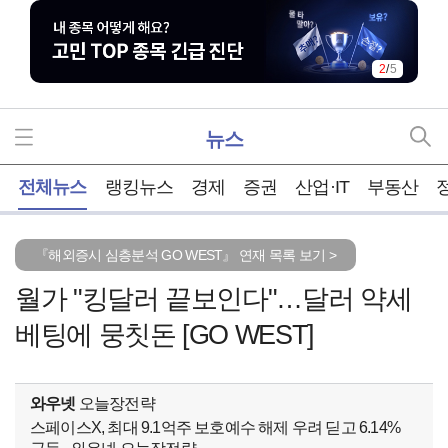
2
/
5
뉴스
홈
전체뉴스
랭킹뉴스
경제
증권
산업·IT
부동산
『해외증시 심층분석 GO WEST』 연재 목록 보기 >
월가 "킹달러 끝보인다"…달러 약세
베팅에 뭉칫돈 [GO WEST]
와우넷
오늘장전략
스페이스X, 최대 9.1억주 보호예수 해제 우려 딛고 6.14%