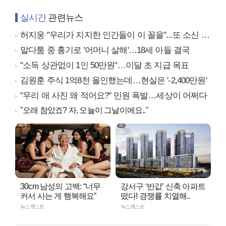
실시간
관련뉴스
허지웅 "우리가 지지한 인간들이 이 꼴을"...또 소신 발언
말다툼 중 흉기로 '어머니 살해'…18세 아들 결국
"소득 상관없이 1인 50만원"…이달 초 지급 목표
김원훈 주식 1억8천 올인했는데…현실은 '-2,400만원'
"우리 애 사진 왜 적어요?" 민원 폭발…세상이 어쩌다
"오래 참았죠? 자, 오늘이 그날이에요.."
30cm 남성의 고백: “너무
강서구 ‘반값’ 신축 아파트
커서 사는 게 행복해요”
떴다! 경쟁률 치열해..
뉴스캐스트
뉴스캐스트