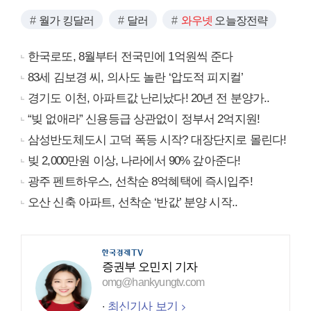
월가 킹달러
달러
와우넷
오늘장전략
한국로또, 8월부터 전국민에 1억원씩 준다
83세 김보경 씨, 의사도 놀란 ‘압도적 피지컬’
경기도 이천, 아파트값 난리났다! 20년 전 분양가..
“빚 없애라” 신용등급 상관없이 정부서 2억지원!
삼성반도체도시 고덕 폭등 시작? 대장단지로 몰린다!
빚 2,000만원 이상, 나라에서 90% 갚아준다!
광주 펜트하우스, 선착순 8억혜택에 즉시입주!
오산 신축 아파트, 선착순 ‘반값’ 분양 시작..
증권부 오민지 기자
omg@hankyungtv.com
최신기사 보기