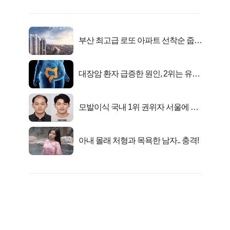
부산 최고급 로또 아파트 선착순 줍줍
떴다!
대장암 환자 급증한 원인, 2위는 유산
균 1위는OO..
모발이식 국내 1위 권위자 서울에 있
었다..
아내 몰래 처형과 목욕한 남자.. 충격!