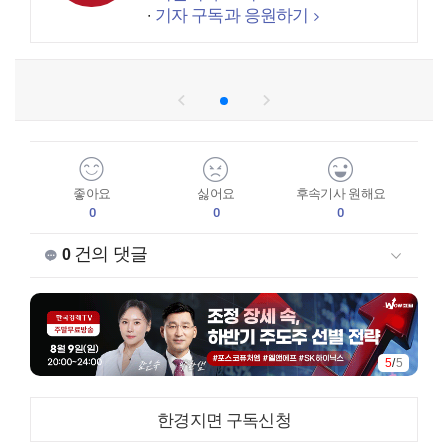
기자 구독과 응원하기
좋아요
싫어요
후속기사 원해요
0
0
0
건의 댓글
0
1
/
5
한경지면 구독신청