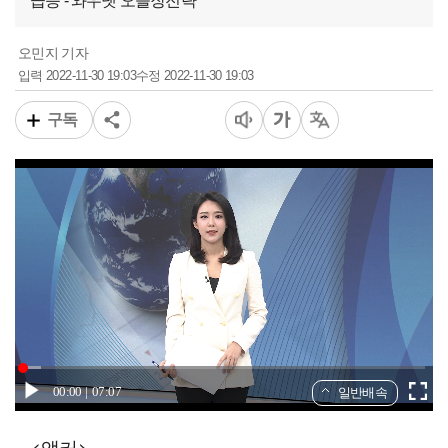
급등 - 와우넷 오늘장전략
오민지 기자
2022-11-30 19:03
2022-11-30 19:03
입력
수정
구독
00:00
07:07
일반배속
<앵커>