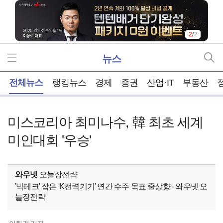
2
/
2
뉴스
홈
전체뉴스
랭킹뉴스
경제
증권
산업·IT
부동산
미스코리아 최미나수, 韓 최초 세계
미인대회 '우승'
와우넷
오늘장전략
'빅테크' 잡은 'K전력기기' 연간 수주 목표 줄상향 - 와우넷 오
늘장전략