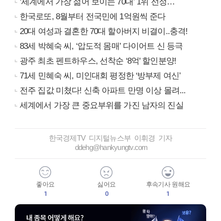
‘세계에서 가장 젊어 보이는 70대’ 1위 선정…
한국로또, 8월부터 전국민에 1억원씩 준다
20대 여성과 결혼한 70대 할아버지 비결이..충격!
83세 박혜숙 씨, ‘압도적 몸매’ 다이어트 신 등극
광주 최초 펜트하우스, 선착순 ‘8억' 할인분양!
71세 민혜숙 씨, 미인대회 평정한 ‘방부제 여신’
전주 집값 미쳤다! 신축 아파트 만명 이상 몰려...
세계에서 가장 큰 중요부위를 가진 남자의 진실
한국경제TV 디지털뉴스부 이휘경 기자
ddehg@hankyungtv.com
좋아요
싫어요
후속기사 원해요
1
0
1