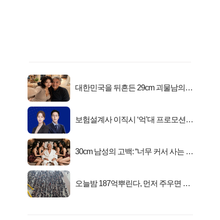
대한민국을 뒤흔든 29cm 괴물남의
진실
보험설계사 이직시 ‘억’대 프로모션!
키움에셋!
30cm 남성의 고백: “너무 커서 사는 게
행복해요”
오늘밤 187억뿌린다, 먼저 주우면 최
대1억..!