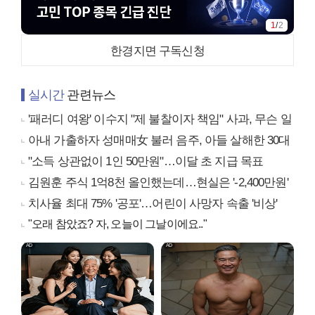
1
/
2
한경지면 구독신청
실시간
관련뉴스
'패러디 여왕' 이수지 "제 불찰이자 책임" 사과, 무슨 일
아내 가출하자 성매매女 불러 음주, 아들 살해한 30대
"소득 상관없이 1인 50만원"…이달 초 지급 목표
김원훈 주식 1억8천 올인했는데…현실은 '-2,400만원'
치사율 최대 75% '공포'…어린이 사망자 속출 '비상'
"오래 참았죠? 자, 오늘이 그날이에요.."