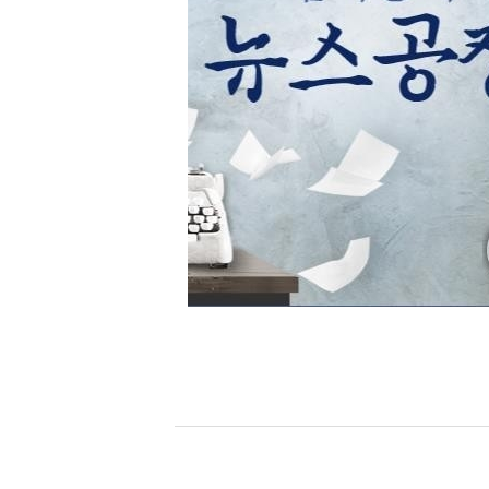
[할인50%] 한·미 투자 올인원 클래스
해외증시