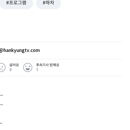
프로그램
하차
@hankyungtv.com
싫어요
후속기사 원해요
3
1
허지웅 "우리가 지지한 인간들이 이 꼴을"...또 소신 발언
아내 가출하자 성매매女 불러 음주, 아들 살해한 30대
김원훈 주식 1억8천 올인했는데…현실은 '-2,400만원'