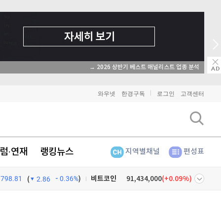
→ 2026 상반기 베스트 애널리스트 업종 분석
와우넷
한경구독
로그인
고객센터
럼·연재
랭킹뉴스
지역별채널
편성표
798.81
0.36%
)
비트코인
91,434,000
(
0.09%
)
(
2.86
이더리움
2,699,000
(
0.26%
)
넷
주식창