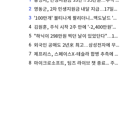
통영시, 민생지원금 33만→35만원…추석 전 푼다
2
영동군, 2차 민생지원금 내달 지급…17일부터 신청 접수
3
'100만개' 불티나게 팔리더니...맥도날드 '충주찰옥수수버거' 돌연 판매 종료
4
김원훈, 주식 시작 2주 만에 '-2,400만원'…"차 한 대 값 날렸다"
5
"하닉이 298만원 찍던 날이 있었단다"…100만 클릭 '전래동화' 정체
6
외국인 공매도 2년來 최고…삼성전자에 무슨일이 [B급기자의 B급리포트]
7
제프리스, 스페이스X-테슬라 합병 추측에 대한 트래커 주식 가능성 분석
8
마이크로소프트, 팀즈 라이브 챗 종료... 주가는 상승세