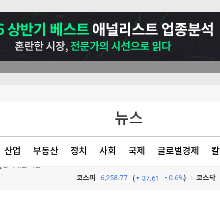
뉴스
산업
부동산
정치
사회
국제
글로벌경제
칼
코스피
6,258.77
0.6%
)
코스닥
(
37.61
 사상최고치 마감(종합)
TV프로그램
와우
까 버틸까"