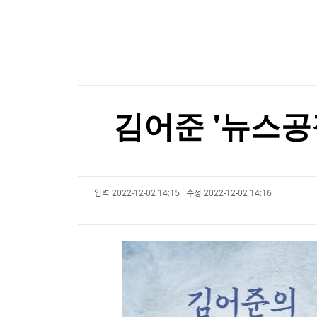
한국경제TV
뉴스홈
“자칫 이념 투쟁”...거리두던 입시 정책 말 꺼낸 李
머니팜 모닝라이브
증권
굿모닝 작전
금융
[포토+] 박정민, '멋짐 가득한 모습~'
오늘장 뭐사지?
부동산
"나야, '흑백요리사' 시즌3"
[오후5시] 뉴스플러스
사회
온로드 (ON ROAD) 인사이트
글로벌경제
[온에어] 국고처 1부
김어준 '뉴스공
랭킹뉴스
33조 적자 내던 ‘부실기업’...한전의 ‘대반전’
33조 적자 내던 ‘부실기업’...한전의 ‘대반전’
입력
2022-12-02 14:15
수정
2022-12-02 14:16
미네르바아카데미
증권 데이터
스페셜강의
특징주 뉴스
투자/재테크
매매신호 (랭킹100
부동산/세무
투자분석
산업
국내증시
[모집-3기-] 돈버는 트레이딩 투자 북클럽
환율