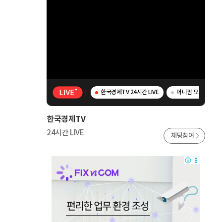
한국경제TV 24시간 LIVE
머니팜 모닝라이브 
한국경제TV
24시간 LIVE
채팅참여