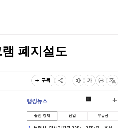
리플
1,437
(
-0.49%
)
홈
AI추천
비트코인 캐시
304,300
(
0.66%
)
품
마켓이슈
특징주
이벤트
이오스
896
(
-0.45%
)
비트코인 골드
1,313
(
-763.82%
)
그램 폐지설도
퀀텀
916
(
0%
)
이더리움 클래식
9,125
(
0%
)
비트코인
91,434,000
(
0.09%
)
구독
랭킹뉴스
증권·경제
산업
부동산
1