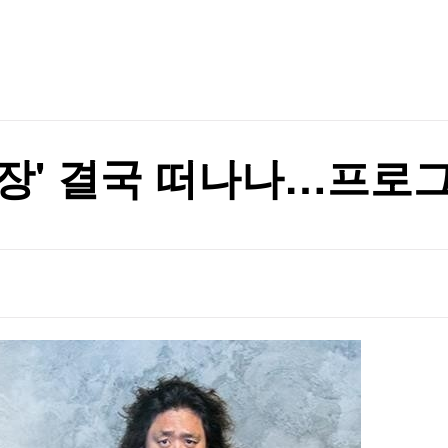
TV홈
무료방송
전체뉴스
 [청와대는 지금]
증권
파트너스
경제
종목핫라인
추천 상
산업
경제
오늘의 
정치
생활경제
수익후기
국제
기업·CEO
이벤트
칼럼·연재
장' 결국 떠나나…프로
특집방송
전체 프로그램
채널/편성
지역별채널
)
편성표