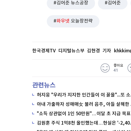
김어준 뉴스공장
김어준
와우넷
오늘장전략
한국경제TV 디지털뉴스부 김현경 기자
khkkim
좋아요
41
관련뉴스
"소득 상관없이 1인 50만원"…이달 초 지급 목표