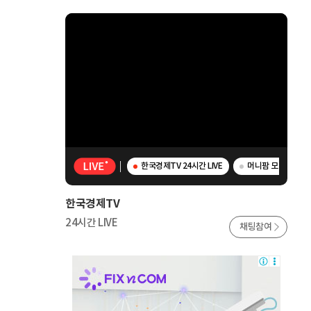
한국경제TV 24시간 LIVE
머니팜 모닝라이브 -
한국경제TV
24시간 LIVE
채팅참여