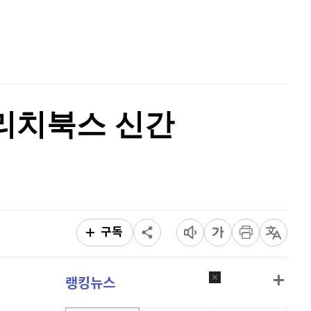
비트코인 캐시
302,600
(
-0.53%
)
홈
AI추천
이오스
896
(
-0.45%
)
품
마켓이슈
특징주
이벤트
비트코인 골드
1,313
(
-763.82%
)
퀀텀
913
(
0.11%
)
타리치북스 신간
이더리움 클래식
9,200
(
-0.16%
)
비트코인
91,282,000
(
-0.43%
)
구독
랭킹뉴스