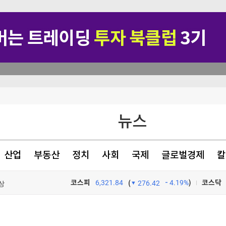
뉴스
산업
부동산
정치
사회
국제
글로벌경제
칼
원
상
코스피
6,321.84
4.19%
)
코스닥
(
276.42
정야욕 스멀스멀
TV프로그램
와우
도 차질