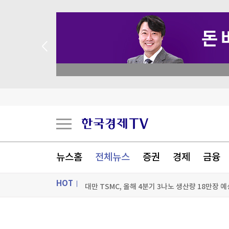
 꽝 없는 룰렛 이벤트
뉴스홈
전체뉴스
증권
경제
금융
폭염에 공연·촬영장 '비상'…냉방차·구급차 총동
HOT
대만 TSMC, 올해 4분기 3나노 생산량 18만장 예
'비핵3원칙 견지' 미래지향 슬쩍 뺀 日총리…수
ON AIR
뉴스
유럽 폭염·가뭄에 전력 제한…냉각수 부족에 원전