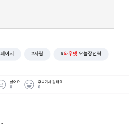
원페이지
사람
와우넷
오늘장전략
싫어요
후속기사 원해요
0
0
 무슨 일
아내 가출하자 성매매女 불러 음주, 아들 살해한 30대