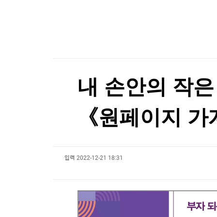
한국경제TV
뉴스홈
[포토+] 박정민, '멋짐 가득한 모습~'
머니팜 모닝라이브
증권
굿모닝 작전
금융
"나야, '흑백요리사' 시즌3"
오늘장 뭐사지?
부동산
[온에어] 마켓인사이트
[오후5시] 뉴스플러스
사회
온로드 (ON ROAD) 인사이트
글로벌경제
폭염에 공연·촬영장 '비상'…냉방차·구급차 총동
내 손안의 작은
랭킹뉴스
폭염에 공연·촬영장 '비상'…냉방차·구급차 총동
《원페이지 가
미네르바아카데미
증권 데이터
입력
2022-12-21 18:31
스페셜강의
특징주 뉴스
투자/재테크
매매신호 (랭킹100
부동산/세무
투자분석
산업
국내증시
[모집-3기-] 돈버는 트레이딩 투자 북클럽
환율