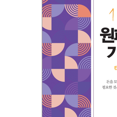
[할인50%] 한·미 투자 올인원 클래스
해외증시