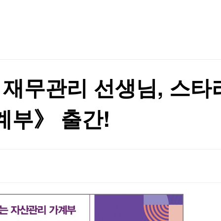
TV홈
무료방송
전체뉴스
증권
파트너스
경제
종목핫라인
추천 상
산업
경제
오늘의 
정치
생활경제
수익후기
국제
기업·CEO
이벤트
칼럼·연재
원
 재무관리 선생님, 스
특집방송
원
전체 프로그램
계부》 출간!
채널/편성
지역별채널
)
편성표