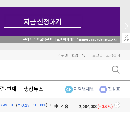
→ 온라인 투자교육은 미네르바아카데미 / minervaacademy.co.kr
와우넷
한경구독
로그인
고객센터
럼·연재
랭킹뉴스
지역별채널
편성표
비트코인
91,282,000
(
-0.43%
)
799.30
0.04%
)
이더리움
2,684,000
(
0.6%
)
(
0.29
리플
1,478
(
-2.5%
)
넷
주식창