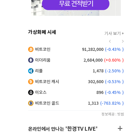
가상화폐 시세
기사 보기 +
913
(
0.11%
)
비트코인
91,282,000
(
-0.43%
)
,200
(
-0.16%
)
이더리움
2,684,000
(
0.60%
)
리플
1,478
(
-2.50%
)
비트코인 캐시
302,600
(
-0.53%
)
이오스
896
(
-0.45%
)
비트코인 골드
1,313
(
-763.82%
)
정보제공 : 빗썸
'한경TV LIVE'
온라인에서 만나는