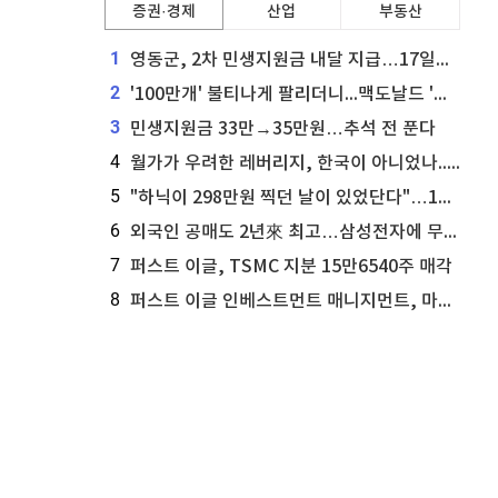
증권·경제
산업
부동산
1
영동군, 2차 민생지원금 내달 지급…17일부터 신청 접수
2
'100만개' 불티나게 팔리더니...맥도날드 '충주찰옥수수버거' 돌연 판매 종료
3
민생지원금 33만→35만원…추석 전 푼다
4
월가가 우려한 레버리지, 한국이 아니었나...'상황 인식' 못한 아셴브레너의 추락
5
"하닉이 298만원 찍던 날이 있었단다"…100만 클릭 '전래동화' 정체
6
외국인 공매도 2년來 최고…삼성전자에 무슨일이 [B급기자의 B급리포트]
7
퍼스트 이글, TSMC 지분 15만6540주 매각
8
퍼스트 이글 인베스트먼트 매니지먼트, 마이크로소프트 지분 61만5117주 늘려