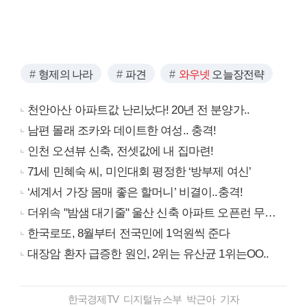
형제의 나라
파견
와우넷
오늘장전략
천안아산 아파트값 난리났다! 20년 전 분양가..
남편 몰래 조카와 데이트한 여성.. 충격!
인천 오션뷰 신축, 전셋값에 내 집마련!
71세 민혜숙 씨, 미인대회 평정한 ‘방부제 여신’
‘세계서 가장 몸매 좋은 할머니’ 비결이..충격!
더위속 "밤샘 대기줄" 울산 신축 아파트 오픈런 무슨일?
한국로또, 8월부터 전국민에 1억원씩 준다
대장암 환자 급증한 원인, 2위는 유산균 1위는OO..
한국경제TV 디지털뉴스부 박근아 기자