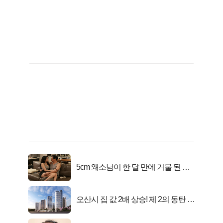
5cm 왜소남이 한 달 만에 거물 된 사
연
오산시 집 값 2배 상승! 제 2의 동탄 신
화..