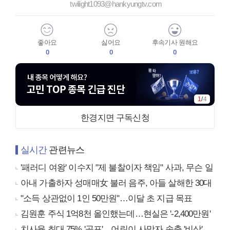
twilight1093@hankyungtv.com
좋아요
싫어요
후속기사 원해요
0
0
0
2
/
4
한경지면 구독신청
실시간
관련뉴스
'패러디 여왕' 이수지 "제 불찰이자 책임" 사과, 무슨 일
아내 가출하자 성매매女 불러 음주, 아들 살해한 30대
"소득 상관없이 1인 50만원"…이달 초 지급 목표
김원훈 주식 1억8천 올인했는데…현실은 '-2,400만원'
치사율 최대 75% '공포'…어린이 사망자 속출 '비상'