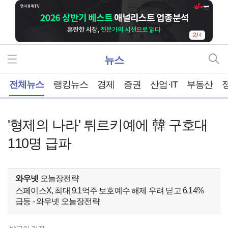
3
/
4
뉴스
홈
전체뉴스
랭킹뉴스
경제
증권
산업·IT
부동산
'형제의 나라' 튀르키예에 韓 구호대
110명 급파
와우넷
오늘장전략
스페이스X, 최대 9.1억주 보호예수 해제 우려 딛고 6.14%
급등 - 와우넷 오늘장전략