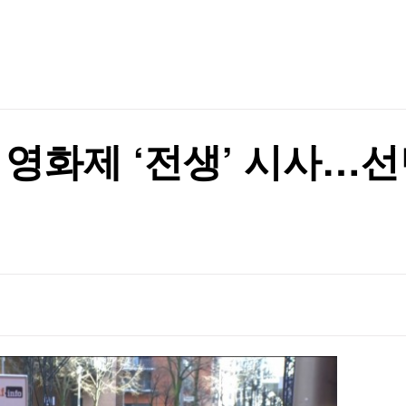
TV홈
무료방송
전체뉴스
행정명령 서명
증권
파트너스
경제
종목핫라인
추천 상
산업
행정명령 서명
경제
오늘의 
정치
생활경제
수익후기
국제
기업·CEO
이벤트
칼럼·연재
 영화제 ‘전생’ 시사…
특집방송
전체 프로그램
채널/편성
지역별채널
)
편성표