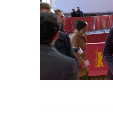
[할인50%] 한·미 투자 올인원 클래스
해외증시