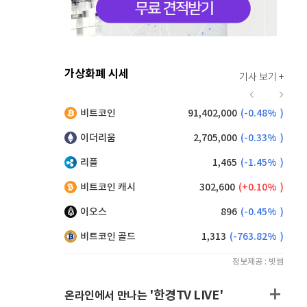
가상화폐 시세
기사 보기 +
920
(
0.00%
)
비트코인
91,402,000
(
-0.48%
)
,225
(
1.37%
)
이더리움
2,705,000
(
-0.33%
)
리플
1,465
(
-1.45%
)
비트코인 캐시
302,600
(
0.10%
)
이오스
896
(
-0.45%
)
비트코인 골드
1,313
(
-763.82%
)
정보제공 : 빗썸
'한경TV LIVE'
온라인에서 만나는