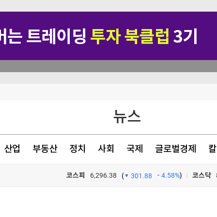
행정명령 서명
뉴스
뉴스·반역"
명
산업
부동산
정치
사회
국제
글로벌경제
칼
코스피
6,296.38
4.58%
)
코스닥
(
301.88
TV프로그램
와우