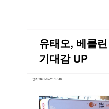
한국경제TV
뉴스홈
트럼프, '원정출산 아기에 美시민권 부여 금지' 
머니팜 모닝라이브
증권
굿모닝 작전
금융
트럼프, '원정출산 아기에 美시민권 부여 금지' 
오늘장 뭐사지?
부동산
[오후5시] 뉴스플러스
사회
온로드 (ON ROAD) 인사이트
글로벌경제
유태오, 베를린
랭킹뉴스
기대감 UP
미네르바아카데미
증권 데이터
입력
2023-02-20 17:40
스페셜강의
특징주 뉴스
투자/재테크
매매신호 (랭킹100
부동산/세무
투자분석
산업
국내증시
[모집-3기-] 돈버는 트레이딩 투자 북클럽
환율