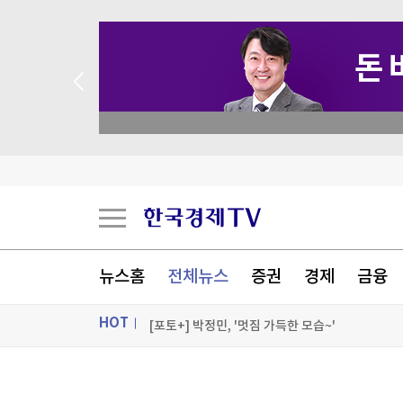
 꽝 없는 룰렛 이벤트
트럼프, '원정출산 아기에 美시민권 부여 금지' 
트럼프, 탄약부족 탓 '美국방 질책' 보도에 "가짜
[속보] 트럼프, 폴리실리콘 산업 보호 행정명령 서
뉴스홈
전체뉴스
증권
경제
금융
[속보] 트럼프 '美 원정출산 금지' 행정명령 서명
HOT
[포토+] 박정민, '멋짐 가득한 모습~'
"나야, '흑백요리사' 시즌3"
ON AIR
뉴스
[온에어] 굿모닝 한경 글로벌마켓