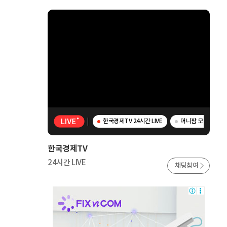
한국경제TV 24시간 LIVE
머니팜 모닝라이브 -
한국경제TV
24시간 LIVE
채팅참여