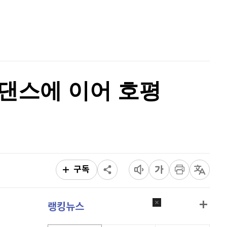
퀀텀
920
(
0%
)
홈
AI추천
이더리움 클래식
9,225
(
1.37%
)
품
마켓이슈
특징주
이벤트
비트코인
91,402,000
(
-0.48%
)
선댄스에 이어 호평
구독
랭킹뉴스