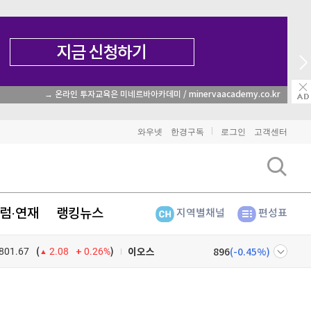
→ 온라인 투자교육은 미네르바아카데미 / minervaacademy.co.kr
비트코인
91,402,000
(
-0.48%
)
와우넷
한경구독
로그인
고객센터
이더리움
2,705,000
(
-0.33%
)
리플
1,465
(
-1.45%
)
럼·연재
랭킹뉴스
지역별채널
편성표
비트코인 캐시
302,600
(
0.1%
)
801.67
0.26%
)
이오스
896
(
-0.45%
)
(
2.08
비트코인 골드
1,313
(
-763.82%
)
넷
주식창