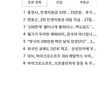
증권·경제
산업
부동산
1
통영시, 민생지원금 33만→35만원…추석 전 푼다
2
영동군, 2차 민생지원금 내달 지급…17일부터 신청 접수
3
'100만개' 불티나게 팔리더니...맥도날드 '충주찰옥수수버거' 돌연 판매 종료
4
월가가 우려한 레버리지, 한국이 아니었나...'상황 인식' 못한 아셴브레너의 추락
5
"하닉이 298만원 찍던 날이 있었단다"…100만 클릭 '전래동화' 정체
6
외국인 공매도 2년來 최고…삼성전자에 무슨일이 [B급기자의 B급리포트]
7
IEH, 마이크로소프트 365 메일박스 사이버보안 사고 조사 착수
8
마이크로소프트, 오픈클로와의 갈등 속 주가 상승