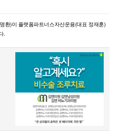
조명환)이 플랫폼파트너스자산운용(대표 정재훈)
다.