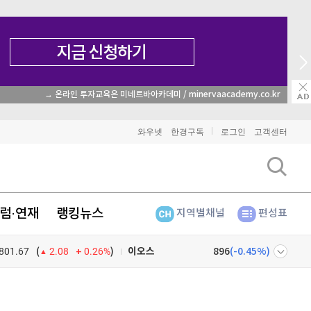
→ 온라인 투자교육은 미네르바아카데미 / minervaacademy.co.kr
비트코인
91,402,000
(
-0.48%
)
와우넷
한경구독
로그인
고객센터
이더리움
2,705,000
(
-0.33%
)
리플
1,466
(
-1.38%
)
럼·연재
랭킹뉴스
지역별채널
편성표
비트코인 캐시
302,600
(
0.1%
)
801.67
0.26%
)
이오스
896
(
-0.45%
)
(
2.08
비트코인 골드
1,313
(
-763.82%
)
넷
주식창