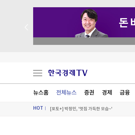
 꽝 없는 룰렛 이벤트
트럼프, '원정출산 아기에 美시민권 부여 금지' 
트럼프, 탄약부족 탓 '美국방 질책' 보도에 "가짜
[속보] 트럼프, 폴리실리콘 산업 보호 행정명령 서
뉴스홈
전체뉴스
증권
경제
금융
[속보] 트럼프 '美 원정출산 금지' 행정명령 서명
HOT
[포토+] 박정민, '멋짐 가득한 모습~'
"나야, '흑백요리사' 시즌3"
ON AIR
뉴스
[온에어] 굿모닝 한경 글로벌마켓