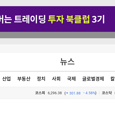
행정명령 서명
뉴스
뉴스·반역"
명
산업
부동산
정치
사회
국제
글로벌경제
칼
코스피
6,296.38
4.58%
)
코스닥
(
301.88
TV프로그램
와우