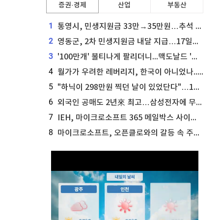
증권·경제
산업
부동산
1
통영시, 민생지원금 33만→35만원…추석 전 푼다
2
영동군, 2차 민생지원금 내달 지급…17일부터 신청 접수
3
'100만개' 불티나게 팔리더니...맥도날드 '충주찰옥수수버거' 돌연 판매 종료
4
월가가 우려한 레버리지, 한국이 아니었나...'상황 인식' 못한 아셴브레너의 추락
5
"하닉이 298만원 찍던 날이 있었단다"…100만 클릭 '전래동화' 정체
6
외국인 공매도 2년來 최고…삼성전자에 무슨일이 [B급기자의 B급리포트]
7
IEH, 마이크로소프트 365 메일박스 사이버보안 사고 조사 착수
8
마이크로소프트, 오픈클로와의 갈등 속 주가 상승