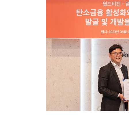
[할인50%] 한·미 투자 올인원 클래스
해외증시