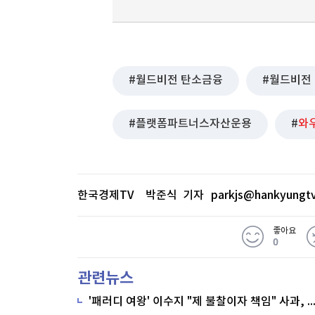
월드비전 탄소금융
월드비전
플랫폼파트너스자산운용
와
한국경제TV 박준식 기자
parkjs@hankyungt
좋아요
0
관련뉴스
'패러디 여왕' 이수지 "제 불찰이자 책임" 사과,