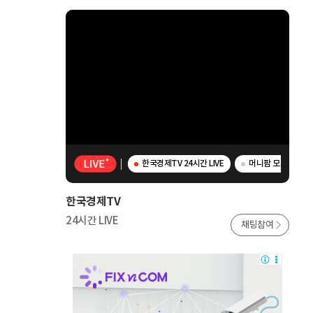
한국경제TV 24시간 LIVE
머니팜 모닝라이브 -
한국경제TV
24시간 LIVE
채팅참여