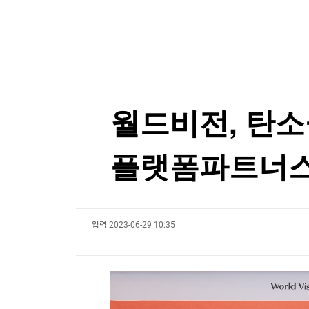
한국경제TV
뉴스홈
트럼프, '원정출산 아기에 美시민권 부여 금지' 
머니팜 모닝라이브
증권
굿모닝 작전
금융
트럼프, '원정출산 아기에 美시민권 부여 금지' 
오늘장 뭐사지?
부동산
[오후5시] 뉴스플러스
사회
온로드 (ON ROAD) 인사이트
글로벌경제
월드비전, 탄소
랭킹뉴스
플랫폼파트너스
미네르바아카데미
증권 데이터
입력
2023-06-29 10:35
스페셜강의
특징주 뉴스
투자/재테크
매매신호 (랭킹100
부동산/세무
투자분석
산업
국내증시
[모집-3기-] 돈버는 트레이딩 투자 북클럽
환율