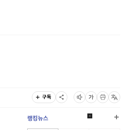
퀀텀
920
(
0%
)
홈
AI추천
이더리움 클래식
9,225
(
1.37%
)
품
마켓이슈
특징주
이벤트
비트코인
91,402,000
(
-0.48%
)
구독
랭킹뉴스