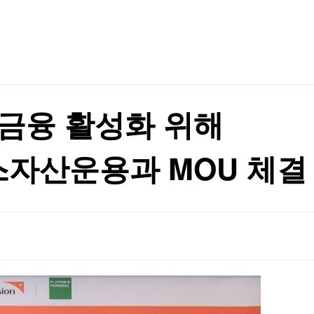
TV홈
무료방송
전체뉴스
행정명령 서명
증권
파트너스
경제
종목핫라인
추천 상
산업
행정명령 서명
경제
오늘의 
정치
생활경제
수익후기
국제
기업·CEO
이벤트
칼럼·연재
금융 활성화 위해
특집방송
전체 프로그램
자산운용과 MOU 체결
채널/편성
지역별채널
)
편성표