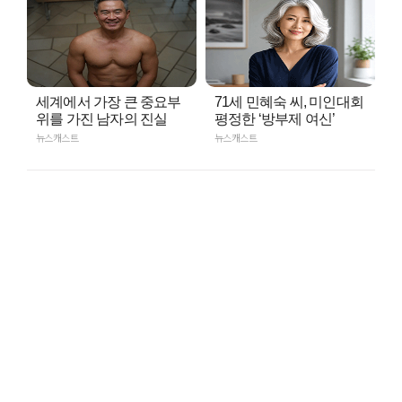
세계에서 가장 큰 중요부
71세 민혜숙 씨, 미인대회
위를 가진 남자의 진실
평정한 ‘방부제 여신’
뉴스캐스트
뉴스캐스트