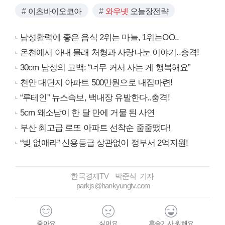
이츠바이오코아
와우넷
오늘장전략
남성활력에 좋은 음식 2위는 마늘, 1위는OO..
온천에서 아내 몰래 처형과 사랑나눈 이야기..충격!
30cm 남성의 고백: “너무 커서 사는 게 행복해요”
천안 대단지 아파트 500만원으로 내집마련!
“루테인” 뉴스속보, 백내장 유발한다..충격!
5cm 왜소남이 한 달 만에 거물 된 사연
부산 최고급 로또 아파트 선착순 줍줍떴다!
“빚 없애라” 신용등급 상관없이 정부서 2억지원!
한국경제TV 박준식 기자
parkjs@hankyungtv.com
좋아요
싫어요
후속기사 원해요