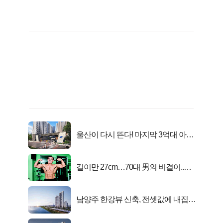
울산이 다시 뜬다! 마지막 3억대 아파
트 로또분양!
길이만 27cm…70대 男의 비결이..충
격!
남양주 한강뷰 신축, 전셋값에 내집마
련!