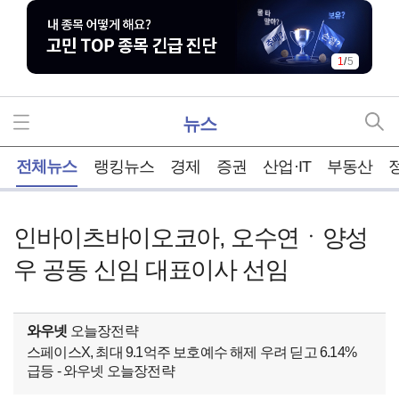
1
/
5
뉴스
홈
전체뉴스
랭킹뉴스
경제
증권
산업·IT
부동산
인바이츠바이오코아, 오수연ㆍ양성
우 공동 신임 대표이사 선임
와우넷
오늘장전략
스페이스X, 최대 9.1억주 보호예수 해제 우려 딛고 6.14%
급등 - 와우넷 오늘장전략