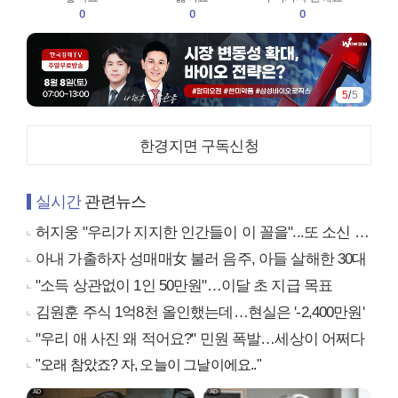
0
0
0
5
/
5
한경지면 구독신청
실시간
관련뉴스
허지웅 "우리가 지지한 인간들이 이 꼴을"...또 소신 발언
아내 가출하자 성매매女 불러 음주, 아들 살해한 30대
"소득 상관없이 1인 50만원"…이달 초 지급 목표
김원훈 주식 1억8천 올인했는데…현실은 '-2,400만원'
"우리 애 사진 왜 적어요?" 민원 폭발…세상이 어쩌다
"오래 참았죠? 자, 오늘이 그날이에요.."