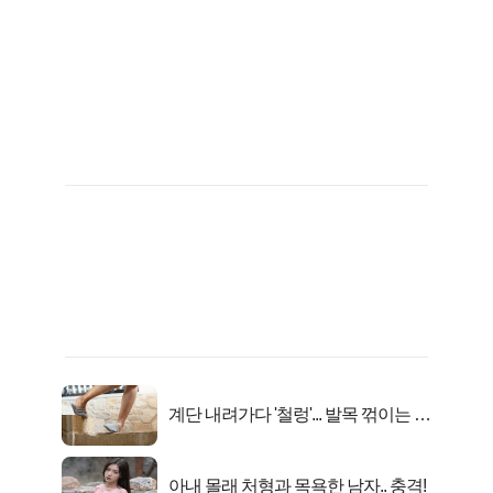
계단 내려가다 '철렁'... 발목 꺾이는 이
유
아내 몰래 처형과 목욕한 남자.. 충격!