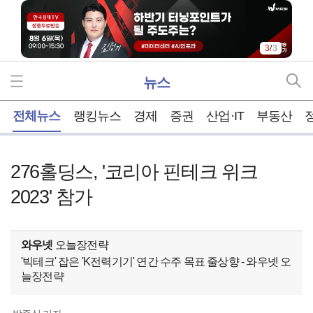
3
/
3
뉴스
홈
전체뉴스
랭킹뉴스
경제
증권
산업·IT
부동산
276홀딩스, '코리아 핀테크 위크
2023' 참가
와우넷
오늘장전략
'빅테크' 잡은 'K전력기기' 연간 수주 목표 줄상향 - 와우넷 오
늘장전략