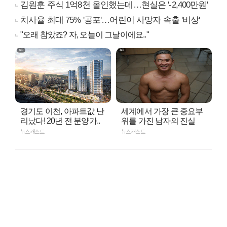
김원훈 주식 1억8천 올인했는데…현실은 '-2,400만원'
치사율 최대 75% '공포'…어린이 사망자 속출 '비상'
"오래 참았죠? 자, 오늘이 그날이에요.."
경기도 이천, 아파트값 난
세계에서 가장 큰 중요부
리났다! 20년 전 분양가..
위를 가진 남자의 진실
뉴스캐스트
뉴스캐스트