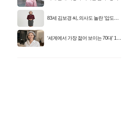
83세 김보경 씨, 의사도 놀란 ‘압도적
피지컬’
‘세계에서 가장 젊어 보이는 70대’ 1위
선정…