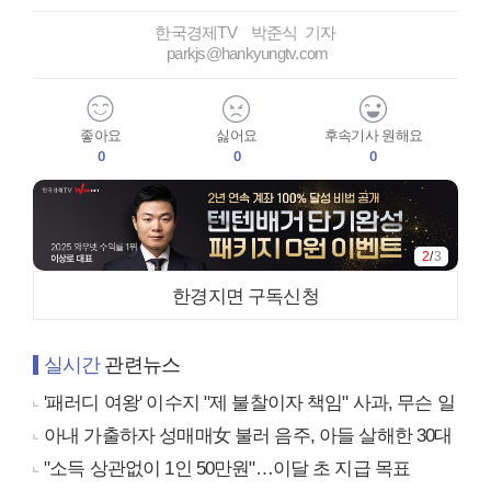
한국경제TV 박준식 기자
parkjs@hankyungtv.com
좋아요
싫어요
후속기사 원해요
0
0
0
2
/
3
한경지면 구독신청
실시간
관련뉴스
'패러디 여왕' 이수지 "제 불찰이자 책임" 사과, 무슨 일
아내 가출하자 성매매女 불러 음주, 아들 살해한 30대
"소득 상관없이 1인 50만원"…이달 초 지급 목표