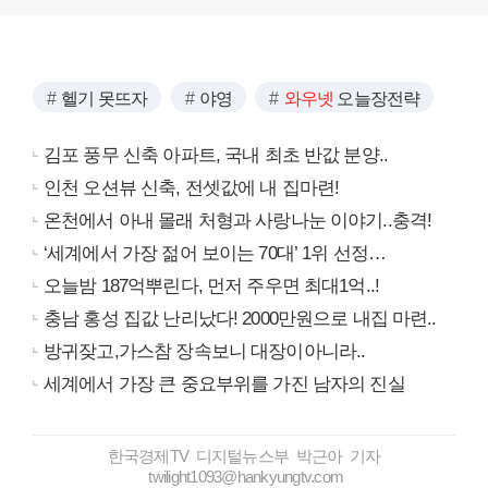
헬기 못뜨자
야영
와우넷
오늘장전략
김포 풍무 신축 아파트, 국내 최초 반값 분양..
인천 오션뷰 신축, 전셋값에 내 집마련!
온천에서 아내 몰래 처형과 사랑나눈 이야기..충격!
‘세계에서 가장 젊어 보이는 70대’ 1위 선정…
오늘밤 187억뿌린다, 먼저 주우면 최대1억..!
충남 홍성 집값 난리났다! 2000만원으로 내집 마련..
방귀잦고,가스참 장속보니 대장이아니라..
세계에서 가장 큰 중요부위를 가진 남자의 진실
한국경제TV 디지털뉴스부 박근아 기자
twilight1093@hankyungtv.com