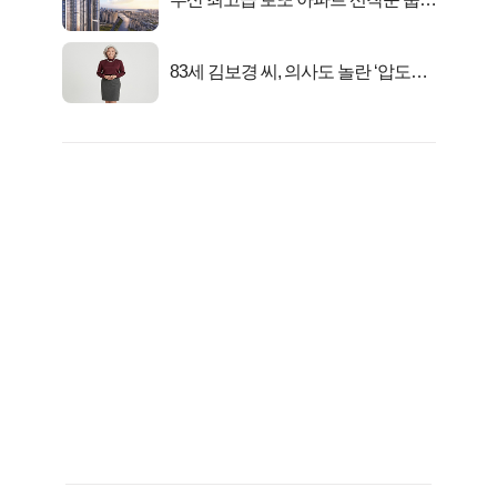
떴다!
83세 김보경 씨, 의사도 놀란 ‘압도적
피지컬’