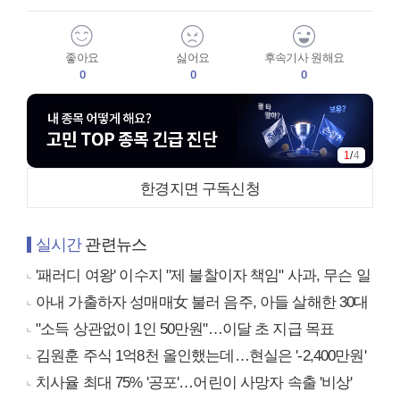
좋아요
싫어요
후속기사 원해요
0
0
0
1
/
4
한경지면 구독신청
실시간
관련뉴스
'패러디 여왕' 이수지 "제 불찰이자 책임" 사과, 무슨 일
아내 가출하자 성매매女 불러 음주, 아들 살해한 30대
"소득 상관없이 1인 50만원"…이달 초 지급 목표
김원훈 주식 1억8천 올인했는데…현실은 '-2,400만원'
치사율 최대 75% '공포'…어린이 사망자 속출 '비상'