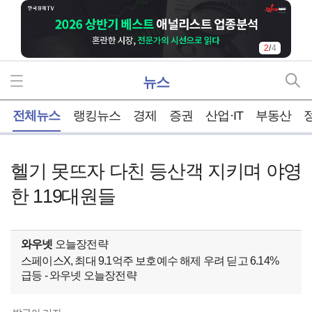
2
/
4
뉴스
홈
전체뉴스
랭킹뉴스
경제
증권
산업·IT
부동산
헬기 못뜨자 다친 등산객 지키며 야영
한 119대원들
와우넷
오늘장전략
스페이스X, 최대 9.1억주 보호예수 해제 우려 딛고 6.14%
급등 - 와우넷 오늘장전략