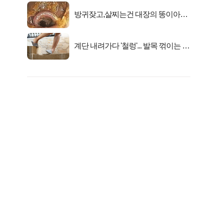
방귀잦고,살찌는건 대장의 똥이아니
라??
계단 내려가다 '철렁'... 발목 꺾이는 이
유