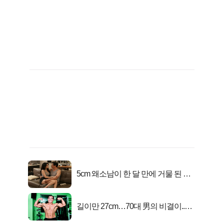
5cm 왜소남이 한 달 만에 거물 된 사
연
길이만 27cm…70대 男의 비결이..충
격!