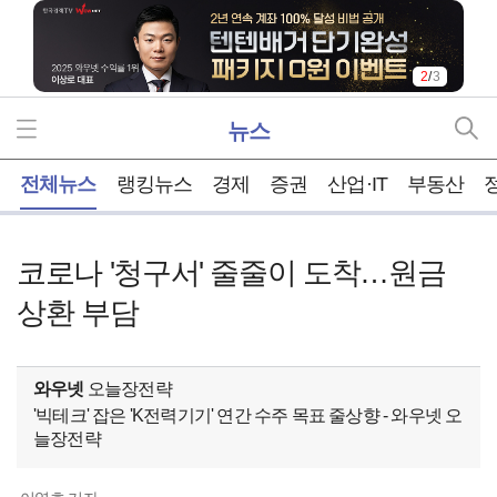
2
/
3
뉴스
홈
전체뉴스
랭킹뉴스
경제
증권
산업·IT
부동산
코로나 '청구서' 줄줄이 도착…원금
상환 부담
와우넷
오늘장전략
'빅테크' 잡은 'K전력기기' 연간 수주 목표 줄상향 - 와우넷 오
늘장전략