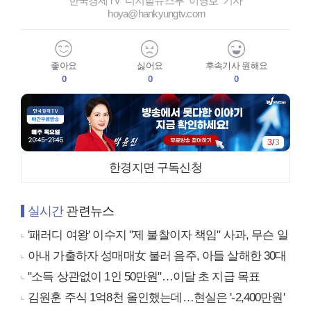
한국경제TV 디지털뉴스부 이영호 기자
hoya@hankyungtv.com
좋아요
싫어요
후속기사 원해요
0
0
0
1
/
3
한경지면 구독신청
실시간
관련뉴스
'패러디 여왕' 이수지 "제 불찰이자 책임" 사과, 무슨 일
아내 가출하자 성매매女 불러 음주, 아들 살해한 30대
"소득 상관없이 1인 50만원"…이달 초 지급 목표
김원훈 주식 1억8천 올인했는데…현실은 '-2,400만원'