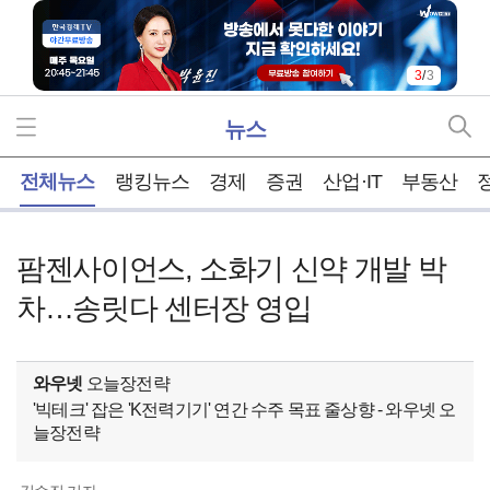
3
/
3
뉴스
홈
전체뉴스
랭킹뉴스
경제
증권
산업·IT
부동산
팜젠사이언스, 소화기 신약 개발 박
차…송릿다 센터장 영입
와우넷
오늘장전략
'빅테크' 잡은 'K전력기기' 연간 수주 목표 줄상향 - 와우넷 오
늘장전략