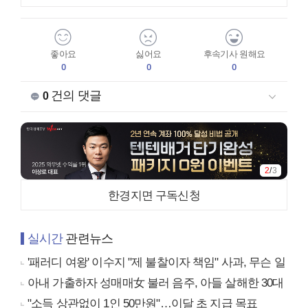
좋아요
싫어요
후속기사 원해요
0
0
0
건의 댓글
0
2
/
3
한경지면 구독신청
실시간
관련뉴스
'패러디 여왕' 이수지 "제 불찰이자 책임" 사과, 무슨 일
아내 가출하자 성매매女 불러 음주, 아들 살해한 30대
"소득 상관없이 1인 50만원"…이달 초 지급 목표