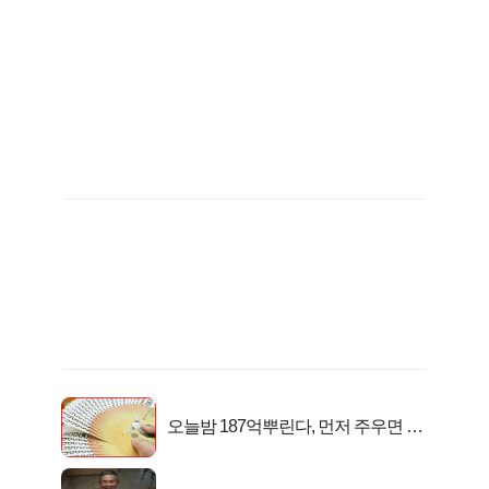
오늘밤 187억뿌린다, 먼저 주우면 최
대1억..!