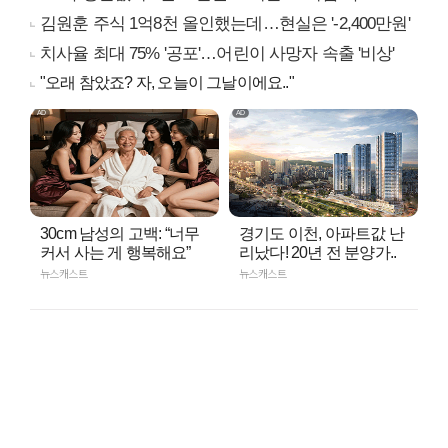
김원훈 주식 1억8천 올인했는데…현실은 '-2,400만원'
치사율 최대 75% '공포'…어린이 사망자 속출 '비상'
"오래 참았죠? 자, 오늘이 그날이에요.."
30cm 남성의 고백: “너무
경기도 이천, 아파트값 난
커서 사는 게 행복해요”
리났다! 20년 전 분양가..
뉴스캐스트
뉴스캐스트