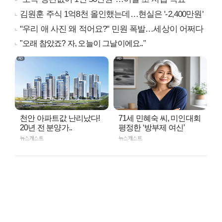
김원훈 주식 1억8천 올인했는데…현실은 '-2,400만원'
"우리 애 사진 왜 적어요?" 민원 폭발…세상이 어쩌다
"오래 참았죠? 자, 오늘이 그날이에요.."
천안 아파트값 난리났다!
71세 민혜숙 씨, 미인대회
20년 전 분양가..
평정한 ‘방부제 여신’
뉴스캐스트
뉴스캐스트