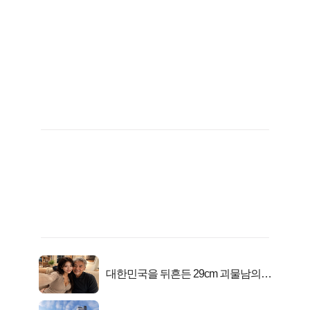
대한민국을 뒤흔든 29cm 괴물남의
진실