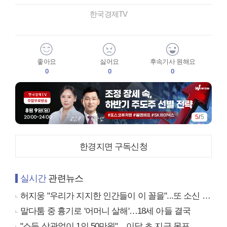
한국경제TV
좋아요
싫어요
후속기사 원해요
0
0
0
5
/
5
한경지면 구독신청
실시간
관련뉴스
허지웅 "우리가 지지한 인간들이 이 꼴을"...또 소신 발언
말다툼 중 흉기로 '어머니 살해'…18세 아들 결국
"소득 상관없이 1인 50만원"…이달 초 지급 목표