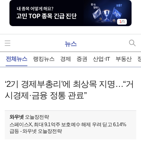
1
/
5
뉴스
홈
전체뉴스
랭킹뉴스
경제
증권
산업·IT
부동산
‘2기 경제부총리’에 최상목 지명…“거
시경제·금융 정통 관료”
와우넷
오늘장전략
스페이스X, 최대 9.1억주 보호예수 해제 우려 딛고 6.14%
급등 - 와우넷 오늘장전략