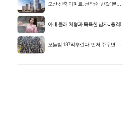
오산 신축 아파트, 선착순 ‘반값’ 분양
시작..
아내 몰래 처형과 목욕한 남자.. 충격!
오늘밤 187억뿌린다, 먼저 주우면 최
대1억..!