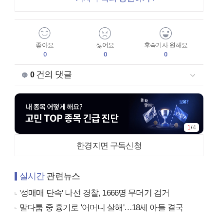
좋아요
싫어요
후속기사 원해요
0
0
0
건의 댓글
0
1
/
4
한경지면 구독신청
실시간
관련뉴스
'성매매 단속' 나선 경찰, 1666명 무더기 검거
말다툼 중 흉기로 '어머니 살해'…18세 아들 결국