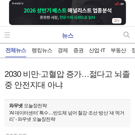
2
/
4
뉴스
홈
전체뉴스
랭킹뉴스
경제
증권
산업·IT
부동산
2030 비만·고혈압 증가…젊다고 뇌졸
중 안전지대 아냐
와우넷
오늘장전략
'AI 데이터센터' 특수…반도체 넘어 철강·조선·방산 '새 먹거
리' - 와우넷 오늘장전략