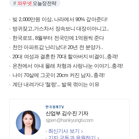
와우넷
오늘장전략
빚 2,000만원 이상, 나라에서 90% 갚아준다!
방귀잦고,가스차서 장속보니 대장이아니고..
한국로또, 8월부터 전국민에 1억원씩 준다
천안 아파트값 난리났다! 20년 전 분양가..
20대 여성과 결혼한 70대 할아버지 비결이..충격!
온천에서 아내 몰래 처형과 사랑나눈 이야기..충격!
나이 70살에 그곳이 20cm 커진 남자..충격!
계단 내려가다 '철렁'... 발목 꺾이는 이유
산업부 김수진 기자
sjpen@hankyungtv.com
최신기사 보기
기자 구독과 응원하기