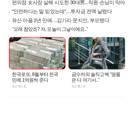
편의점 女사장 살해 시도한 30대男...직원·손님이 막아
"안전하다는 말 믿었는데"…투자금 전액 날렸다
유산 아픔 2년 만에…김기리·문지인, 부모됐다
"오래 참았죠? 자, 오늘이 그날이에요.."
한국로또, 8월부터 전국
금수저의 솔직고백 "명품
민에 1억원씩 준다
은 다 여기서.."
뉴스캐스트
뉴스캐스트