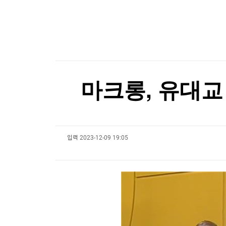
한국경제TV
뉴스홈
[포토+] 박정민, '멋짐 가득한 모습~'
머니팜 모닝라이브
증권
굿모닝 작전
"나야, '흑백요리사' 시즌3"
금융
오늘장 뭐사지?
부동산
[온에어] 마켓인사이트
[오후5시] 뉴스플러스
사회
온로드 (ON ROAD) 인사이트
대만총통, '中침공대비' 연례 군사훈련 시찰…타
글로벌경제
마크롱, 유대교
랭킹뉴스
대만총통, '中침공대비' 연례 군사훈련 시찰…타
입력
2023-12-09 19:05
미네르바아카데미
증권 데이터
스페셜강의
특징주 뉴스
투자/재테크
매매신호 (랭킹100
부동산/세무
투자분석
산업
국내증시
[모집-3기-] 돈버는 트레이딩 투자 북클럽
환율