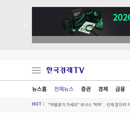
 꽝 없는 룰렛 이벤트
뉴스홈
전체뉴스
증권
경제
금융
대만총통, '中침공대비' 연례 군사훈련 시찰…타
HOT
ON AIR
뉴스
국민의힘 윤리위원 2명 사퇴 의사…"위원장도 물