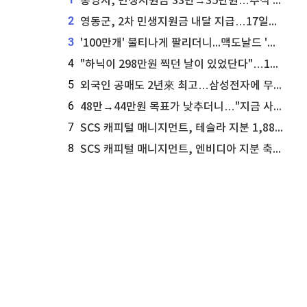
통영시, 민생지원금 33만→35만원…추석 전 푼다
2
영동군, 2차 민생지원금 내달 지급…17일부터 신청 접수
3
'100만개' 불티나게 팔리더니...맥도날드 '충주찰옥수수버거' 돌연 판매 종료
4
"하닉이 298만원 찍던 날이 있었단다"…100만 클릭 '전래동화' 정체
5
외국인 공매도 2년來 최고…삼성전자에 무슨일이 [B급기자의 B급리포트]
6
48만→44만원 목표가 낮추더니…"지금 사라, 70% 오른다"는 종목
7
SCS 캐피털 매니지먼트, 테슬라 지분 1,889주 추가 매수
8
SCS 캐피털 매니지먼트, 엔비디아 지분 축소...8,590주 매도