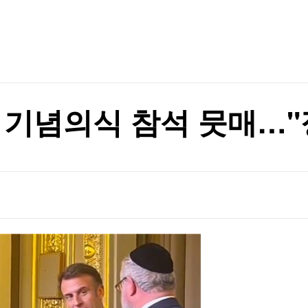
TV홈
무료방송
전체뉴스
증권
파트너스
경제
종목핫라인
추천 상
산업
경제
오늘의 
정치
생활경제
수익후기
국제
기업·CEO
이벤트
이베이항 점검
칼럼·연재
 기념의식 참석 뭇매…"
특집방송
이베이항 점검
전체 프로그램
채널/편성
지역별채널
)
편성표