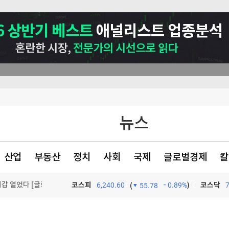
뉴스
산업
부동산
정치
사회
국제
글로벌경제
칼
이베이항 점검
"여름휴가 가세요" 보너스 '팍팍'…인재 잡으려 지갑 열었다 [글로벌 pick]
코스피
6,240.60
0.89%
)
코스닥
(
55.78
더샵 신길센트럴시티, 조합원 취소분 67세대 일반분양 진행…18일부터 청약 개시
TV프로그램
와우
러나야"