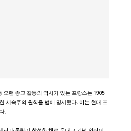
퀀텀
등 오랜 종교 갈등의 역사가 있는 프랑스는 1905
이더리움 클래식
9
한 세속주의 원칙을 법에 명시했다. 이는 현대 프
다.
에서 대통령이 참석한 채로 유대교 기념 의식이