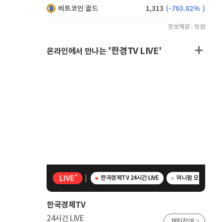
비트코인 골드
1,313
(
-763.82%
)
정보제공 : 빗썸
'한경TV LIVE'
온라인에서 만나는
한국경제TV 24시간 LIVE
머니팜 모닝라이브 
한국경제TV
24시간 LIVE
채팅참여