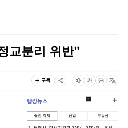
홈
AI추천
이오스
896
(
-0.45%
)
품
마켓이슈
비트코인 골드
1,313
(
-763.82%
)
특징주
이벤트
퀀텀
916
(
-0.44%
)
정교분리 위반"
이더리움 클래식
9,185
(
0.93%
)
비트코인
91,079,000
(
-0.84%
)
구독
랭킹뉴스
증권·경제
산업
부동산
1