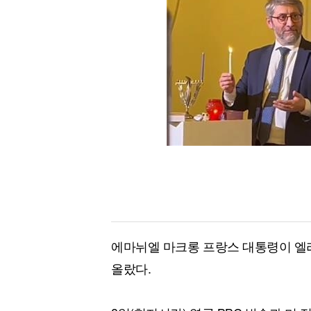
[할인50%] 한·미 투자 올인원 클래스
해외증시
에마뉘엘 마크롱 프랑스 대통령이 엘
올랐다.