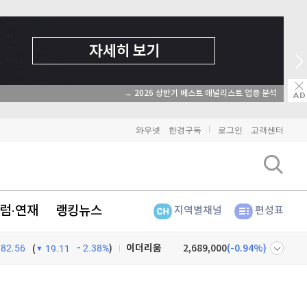
→ 2026 상반기 베스트 애널리스트 업종 분석
와우넷
한경구독
로그인
고객센터
럼·연재
랭킹뉴스
지역별채널
편성표
비트코인
91,079,000
(
-0.84%
)
이더리움
2,689,000
(
-0.94%
)
782.56
2.38%
)
(
19.11
리플
1,456
(
-2.1%
)
넷
주식창
비트코인 캐시
301,400
(
-0.3%
)