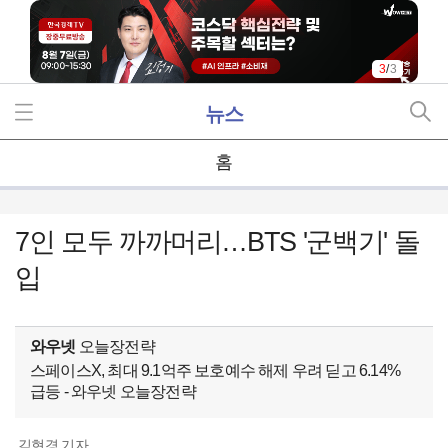
3
/
3
뉴스
홈
7인 모두 까까머리…BTS '군백기' 돌
입
와우넷
오늘장전략
스페이스X, 최대 9.1억주 보호예수 해제 우려 딛고 6.14%
급등 - 와우넷 오늘장전략
김현경 기자