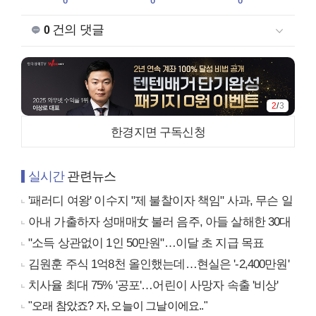
0
0
0
건의 댓글
0
2
/
3
한경지면 구독신청
실시간
관련뉴스
'패러디 여왕' 이수지 "제 불찰이자 책임" 사과, 무슨 일
아내 가출하자 성매매女 불러 음주, 아들 살해한 30대
"소득 상관없이 1인 50만원"…이달 초 지급 목표
김원훈 주식 1억8천 올인했는데…현실은 '-2,400만원'
치사율 최대 75% '공포'…어린이 사망자 속출 '비상'
"오래 참았죠? 자, 오늘이 그날이에요.."