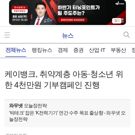
3
/
3
뉴스
홈
전체뉴스
랭킹뉴스
경제
증권
산업·IT
부동산
케이뱅크, 취약계층 아동·청소년 위
한 4천만원 기부캠페인 진행
와우넷
오늘장전략
'빅테크' 잡은 'K전력기기' 연간 수주 목표 줄상향 - 와우넷 오
늘장전략