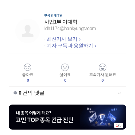
사업1부 이대혁
ldh1174@hankyungtv.com
최신기사 보기
기자 구독과 응원하기
좋아요
싫어요
후속기사 원해요
0
0
0
건의 댓글
0
1
/
5