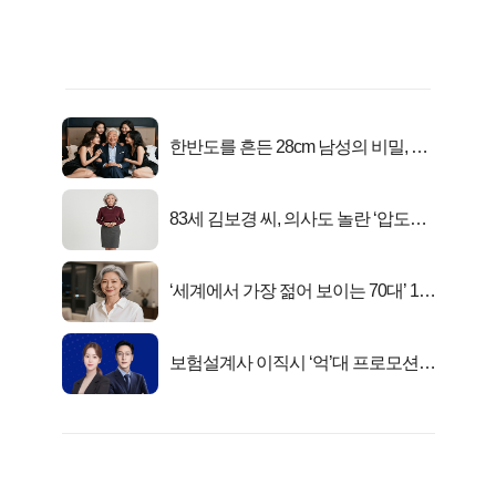
한반도를 흔든 28cm 남성의 비밀, 매
일 밤 즐거워
83세 김보경 씨, 의사도 놀란 ‘압도적
피지컬’
‘세계에서 가장 젊어 보이는 70대’ 1위
선정…
보험설계사 이직시 ‘억’대 프로모션!
키움에셋!