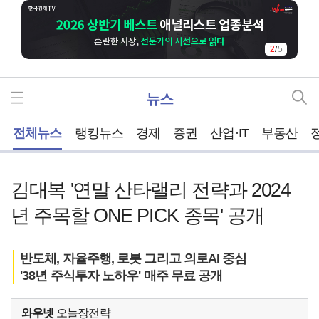
2
/
5
뉴스
홈
전체뉴스
랭킹뉴스
경제
증권
산업·IT
부동산
김대복 '연말 산타랠리 전략과 2024
년 주목할 ONE PICK 종목' 공개
반도체, 자율주행, 로봇 그리고 의로AI 중심
'38년 주식투자 노하우' 매주 무료 공개
와우넷
오늘장전략