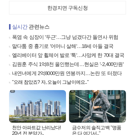
한경지면 구독신청
실시간
관련뉴스
폭염 속 심장이 '두근'…그냥 넘겼다간 돌연사 위험
말다툼 중 흉기로 '어머니 살해'…18세 아들 결국
엘리베이터 앞 휠체어 발로 '툭'…사망케 한 70대 결국
김원훈 주식 1억8천 올인했는데…현실은 '-2,400만원'
내연녀에게 2억8000만원 연봉까지…논란 또 터졌다
"오래 참았죠? 자, 오늘이 그날이에요.."
천안 아파트값 난리났다!
금수저의 솔직고백 "명품
20년 전 분양가..
은 다 여기서.."