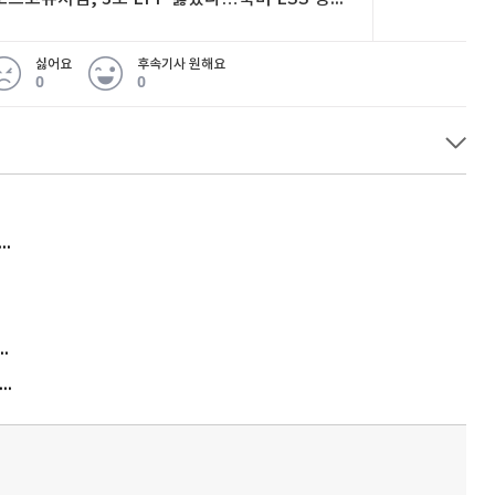
싫어요
후속기사 원해요
0
0
허지웅 "우리가 지지한 인간들이 이 꼴을"...또 소신 발언
김원훈 주식 1억8천 올인했는데…현실은 '-2,400만원'
"우리 애 사진 왜 적어요?" 민원 폭발…세상이 어쩌다