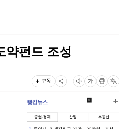
퀀텀
928
(
0.22%
)
홈
AI추천
이더리움 클래식
9,200
(
0.11%
)
품
마켓이슈
특징주
이벤트
비트코인
91,459,000
(
-0.06%
)
기도약펀드 조성
구독
랭킹뉴스
증권·경제
산업
부동산