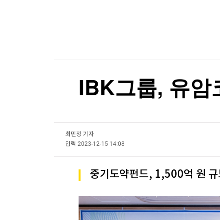
한국경제TV
뉴스홈
불가리아 영공 침범한 드론 폭발…우크라 모델 추
머니팜 모닝라이브
증권
굿모닝 작전
금융
불가리아 영공 침범한 드론 폭발…우크라 모델 추
오늘장 뭐사지?
부동산
[오후5시] 뉴스플러스
사회
온로드 (ON ROAD) 인사이트
글로벌경제
IBK그룹, 유암
랭킹뉴스
최민정 기자
미네르바아카데미
증권 데이터
입력
2023-12-15 14:08
스페셜강의
특징주 뉴스
중기도약펀드, 1,500억 원 
투자/재테크
매매신호 (랭킹100
부동산/세무
투자분석
산업
국내증시
[모집-3기-] 돈버는 트레이딩 투자 북클럽
환율