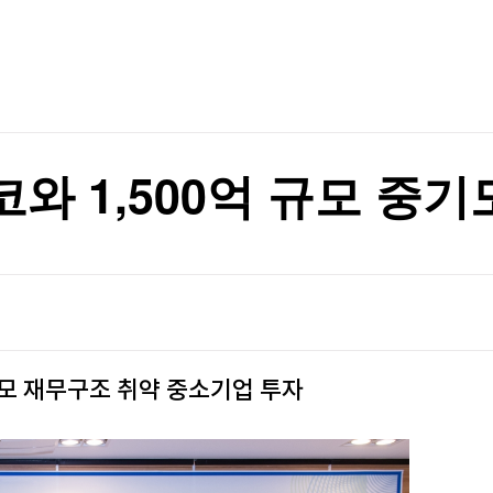
TV홈
무료방송
전체뉴스
정
증권
파트너스
경제
종목핫라인
추천 상
산업
정
경제
오늘의 
정치
생활경제
수익후기
국제
기업·CEO
이벤트
칼럼·연재
코와 1,500억 규모 중
특집방송
전체 프로그램
채널/편성
지역별채널
규모 재무구조 취약 중소기업 투자
)
편성표