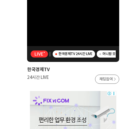
한국경제TV 24시간 LIVE
머니팜 모닝라이브 
한국경제TV
24시간 LIVE
채팅참여