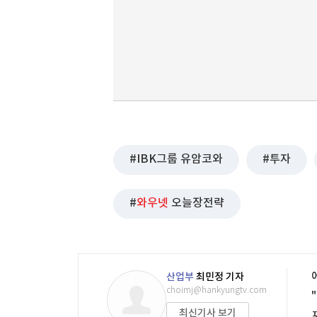
IBK그룹 유암코와
투자
와우넷
오늘장전략
산업부
최민정 기자
choimj@hankyungtv.com
최신기사 보기