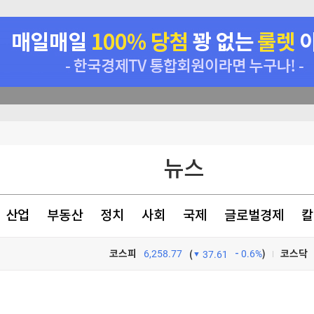
정
뉴스
천 점심메뉴
산업
부동산
정치
사회
국제
글로벌경제
칼
코스피
6,258.77
0.6%
)
코스닥
(
37.61
TV프로그램
와우