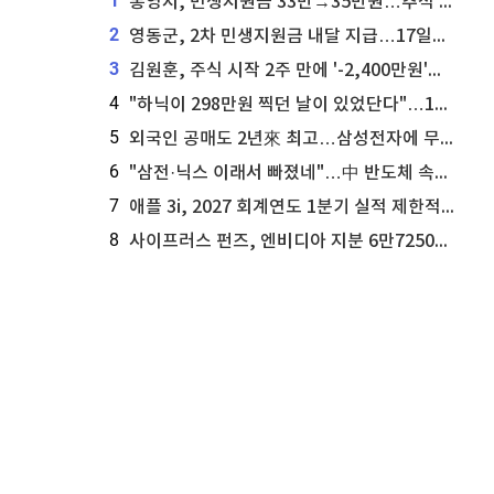
1
통영시, 민생지원금 33만→35만원…추석 전 푼다
2
영동군, 2차 민생지원금 내달 지급…17일부터 신청 접수
3
김원훈, 주식 시작 2주 만에 '-2,400만원'…"차 한 대 값 날렸다"
4
"하닉이 298만원 찍던 날이 있었단다"…100만 클릭 '전래동화' 정체
5
외국인 공매도 2년來 최고…삼성전자에 무슨일이 [B급기자의 B급리포트]
6
"삼전·닉스 이래서 빠졌네"…中 반도체 속사정 [B급기자의 B급리포트]
7
애플 3i, 2027 회계연도 1분기 실적 제한적 검토 통과
8
사이프러스 펀즈, 엔비디아 지분 6만7250주 매각