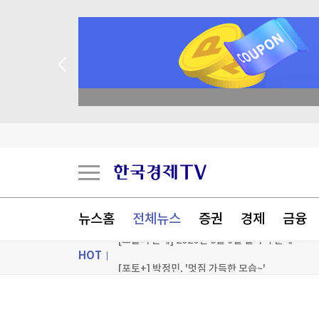
종목 무료 정밀 진단
불가리아 영공 침범한 드론 폭발…우크라 모델 추
[오늘의 운세] 8월 9일 띠별 운세
[오늘의 운세] 오늘 뭐 먹지?…8월 9일 띠별 추
뉴스홈
전체뉴스
증권
경제
금융
[오늘의 운세] 2026년 8월 9일 별자리 운세
HOT
[포토+] 박정민, '멋짐 가득한 모습~'
"나야, '흑백요리사' 시즌3"
ON AIR
뉴스
[온에어] 이상로 - 텐텐배거 투자공식 시즌2