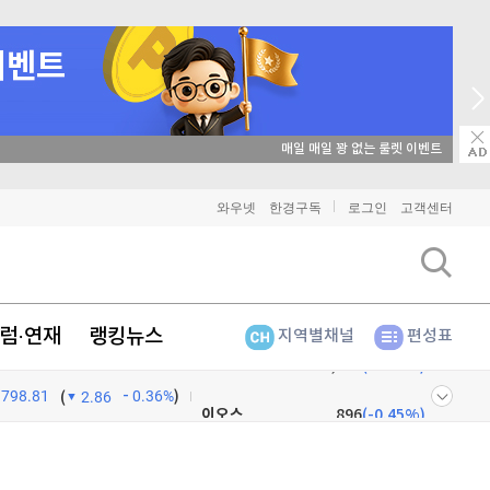
매일 매일 꽝 없는 룰렛 이벤트
비트코인
91,459,000
(
-0.06%
)
와우넷
한경구독
로그인
고객센터
이더리움
2,702,000
(
-0.04%
)
리플
1,471
(
0.27%
)
럼·연재
랭킹뉴스
지역별채널
편성표
비트코인 캐시
305,300
(
-0.33%
)
798.81
0.36%
)
이오스
896
(
-0.45%
)
(
2.86
비트코인 골드
1,313
(
-763.82%
)
넷
주식창