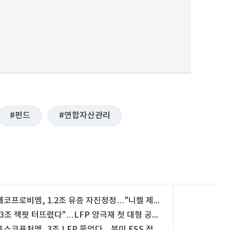
펀드
연합자산관리
에코프로비엠, 1.2조 유증 자진정정…"니켈 제련소 내년 3월 완공"
"3조 잭팟 터뜨렸다"…LFP 양극재 첫 대형 공급 뚫은 한국 기업
포스코퓨처엠, 3조 LFP 뚫었다…북미 ESS 정조준