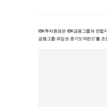
IBK투자증권은 IBK금융그룹과 연합자산
금융그룹-유암코 중기도약펀드'를 조성