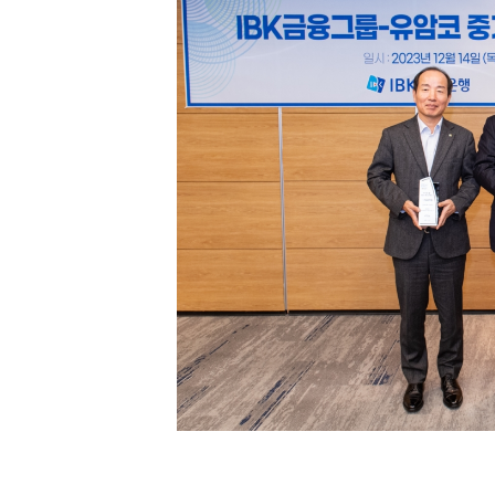
[할인50%] 한·미 투자 올인원 클래스
해외증시