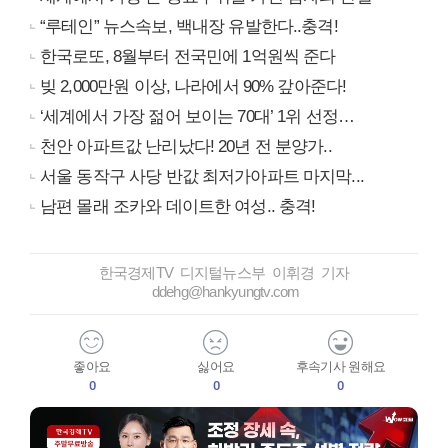
“루테인” 뉴스속보, 백내장 유발한다..충격!
한국로또, 8월부터 전국민에 1억원씩 준다
빚 2,000만원 이상, 나라에서 90% 갚아준다!
‘세계에서 가장 젊어 보이는 70대’ 1위 선정…
천안 아파트값 난리났다! 20년 전 분양가..
서울 동작구 사당 반값 최저가아파트 마지막...
남편 몰래 조카와 데이트한 여성.. 충격!
한국경제TV 디지털뉴스부 이휘경 기자
ddehg@hankyungtv.com
좋아요
싫어요
후속기사 원해요
0
0
0