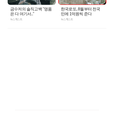
금수저의 솔직고백 "명품
한국로또, 8월부터 전국
은 다 여기서.."
민에 1억원씩 준다
뉴스캐스트
뉴스캐스트