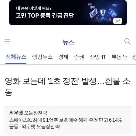
1
/
5
뉴스
홈
전체뉴스
랭킹뉴스
경제
증권
산업·IT
부동산
영화 보는데 '1초 정전' 발생…환불 소
동
와우넷
오늘장전략
스페이스X, 최대 9.1억주 보호예수 해제 우려 딛고 6.14%
급등 - 와우넷 오늘장전략