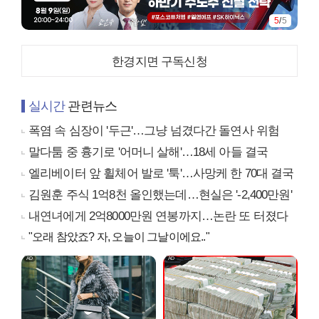
5
/
5
한경지면 구독신청
실시간
관련뉴스
폭염 속 심장이 '두근'…그냥 넘겼다간 돌연사 위험
말다툼 중 흉기로 '어머니 살해'…18세 아들 결국
엘리베이터 앞 휠체어 발로 '툭'…사망케 한 70대 결국
김원훈 주식 1억8천 올인했는데…현실은 '-2,400만원'
내연녀에게 2억8000만원 연봉까지…논란 또 터졌다
"오래 참았죠? 자, 오늘이 그날이에요.."