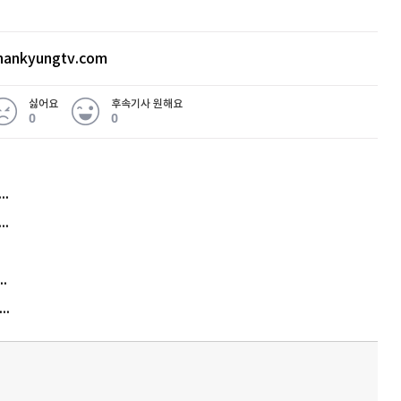
ankyungtv.com
싫어요
후속기사 원해요
0
0
허지웅 "우리가 지지한 인간들이 이 꼴을"...또 소신 발언
아내 가출하자 성매매女 불러 음주, 아들 살해한 30대
김원훈 주식 1억8천 올인했는데…현실은 '-2,400만원'
"우리 애 사진 왜 적어요?" 민원 폭발…세상이 어쩌다