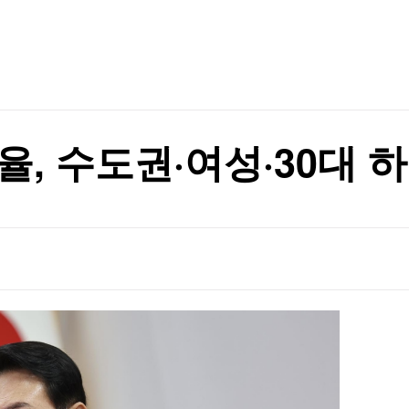
TV홈
무료방송
전체뉴스
증권
파트너스
경제
종목핫라인
추천 상
산업
경제
오늘의 
정치
생활경제
수익후기
국제
기업·CEO
이벤트
칼럼·연재
율, 수도권·여성·30대 
특집방송
전체 프로그램
채널/편성
지역별채널
)
편성표