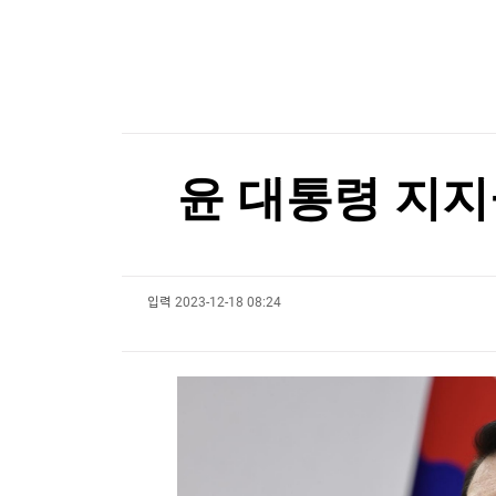
한국경제TV
뉴스홈
머니팜 모닝라이브
증권
굿모닝 작전
금융
오늘장 뭐사지?
부동산
[오후5시] 뉴스플러스
사회
온로드 (ON ROAD) 인사이트
글로벌경제
윤 대통령 지지
랭킹뉴스
입력
2023-12-18 08:24
미네르바아카데미
증권 데이터
스페셜강의
특징주 뉴스
투자/재테크
매매신호 (랭킹100
부동산/세무
투자분석
산업
국내증시
[모집-3기-] 돈버는 트레이딩 투자 북클럽
환율