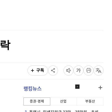
비트코인
91,349,000
(
0%
)
홈
AI추천
품
마켓이슈
특징주
이벤트
하락
구독
랭킹뉴스
증권·경제
산업
부동산
1