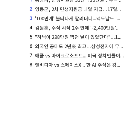
통영시, 민생지원금 33만→35만원…추석 전 푼다
2
영동군, 2차 민생지원금 내달 지급…17일부터 신청 접수
3
'100만개' 불티나게 팔리더니...맥도날드 '충주찰옥수수버거' 돌연 판매 종료
4
김원훈, 주식 시작 2주 만에 '-2,400만원'…"차 한 대 값 날렸다"
5
"하닉이 298만원 찍던 날이 있었단다"…100만 클릭 '전래동화' 정체
6
외국인 공매도 2년來 최고…삼성전자에 무슨일이 [B급기자의 B급리포트]
7
애플 vs 마이크로소프트... 미국 정치인들이 사들이는 빅테크 주식은?
8
엔비디아 vs 스페이스X... 한 AI 주식은 강력 매수, 다른 하나는 강력 매도라고 투자자 주장