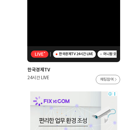
한국경제TV 24시간 LIVE
머니팜 모닝라이브 
한국경제TV
24시간 LIVE
채팅참여