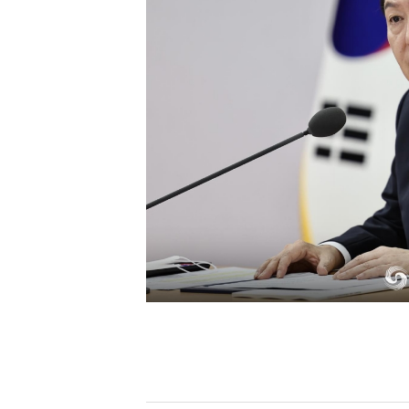
[할인50%] 한·미 투자 올인원 클래스
해외증시