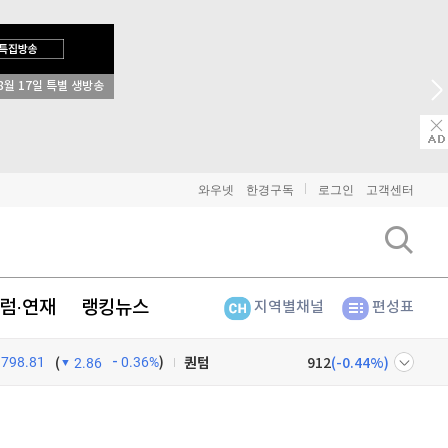
8월 17일 특별 생방송
비트코인
91,349,000
(
0%
)
이더리움
2,697,000
(
0.19%
)
리플
1,445
(
0.07%
)
와우넷
한경구독
로그인
고객센터
비트코인 캐시
303,400
(
0.36%
)
이오스
896
(
-0.45%
)
럼·연재
랭킹뉴스
지역별채널
편성표
비트코인 골드
1,313
(
-763.82%
)
798.81
0.36%
)
퀀텀
912
(
-0.44%
)
(
2.86
이더리움 클래식
9,130
(
0.05%
)
넷
주식창