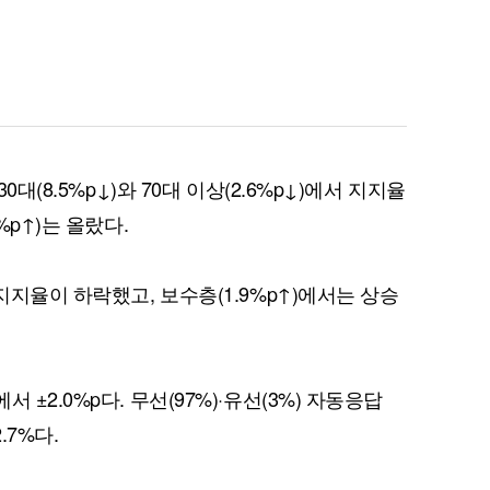
퀀텀
이더리움 클래식
9
0대(8.5%p↓)와 70대 이상(2.6%p↓)에서 지지율
%p↑)는 올랐다.
지지율이 하락했고, 보수층(1.9%p↑)에서는 상승
±2.0%p다. 무선(97%)·유선(3%) 자동응답
.7%다.