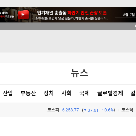
→ 
의 추진
색출 지시"
뉴스
산업
부동산
정치
사회
국제
글로벌경제
칼
코스피
6,258.77
0.6%
)
코스닥
(
37.61
의 추진
TV프로그램
와우
의 추진