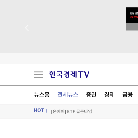
밀레이, 브라질 대선 앞두고 '反룰라' 우파정상회
 꽝 없는 룰렛 이벤트
트럼프, '탄약부족' 보도에 격노…"'누가 흘리나' 
[오늘의 운세] 2026년 8월 8일 별자리 운세
[오늘의 운세] 8월 8일 띠별 운세
[포토+] 박정민, '멋짐 가득한 모습~'
뉴스홈
전체뉴스
증권
경제
금융
"나야, '흑백요리사' 시즌3"
HOT
[온에어] ETF 골든타임
밀레이, 브라질 대선 앞두고 '反룰라' 우파정상회
ON AIR
뉴스
밀레이, 브라질 대선 앞두고 '反룰라' 우파정상회