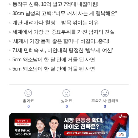
동작구 신축, 10억 벌고 7억대 내집마련!
30cm 남성의 고백: “너무 커서 사는 게 행복해요”
계단 내려가다 '철렁'... 발목 꺾이는 이유
세계에서 가장 큰 중요부위를 가진 남자의 진실
‘세계서 가장 몸매 좋은 할머니’ 비결이..충격!
71세 민혜숙 씨, 미인대회 평정한 ‘방부제 여신’
5cm 왜소남이 한 달 만에 거물 된 사연
5cm 왜소남이 한 달 만에 거물 된 사연
좋아요
싫어요
후속기사 원해요
0
0
0
5
/
5