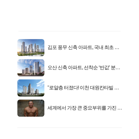
김포 풍무 신축 아파트, 국내 최초 반
값 분양..
오산 신축 아파트, 선착순 ‘반값’ 분양
시작..
"로얄층 터졌다! 이천 대원칸타빌 잔
여세대 긴급 공개"
세계에서 가장 큰 중요부위를 가진 남
자의 진실