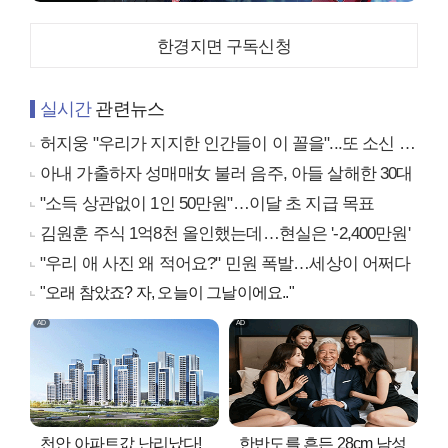
한경지면 구독신청
실시간
관련뉴스
허지웅 "우리가 지지한 인간들이 이 꼴을"...또 소신 발언
아내 가출하자 성매매女 불러 음주, 아들 살해한 30대
"소득 상관없이 1인 50만원"…이달 초 지급 목표
김원훈 주식 1억8천 올인했는데…현실은 '-2,400만원'
"우리 애 사진 왜 적어요?" 민원 폭발…세상이 어쩌다
"오래 참았죠? 자, 오늘이 그날이에요.."
천안 아파트값 난리났다!
한반도를 흔든 28cm 남성