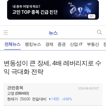
1
/
5
뉴스
홈
전체뉴스
랭킹뉴스
경제
증권
산업·IT
부동산
변동성이 큰 장세, 4배 레버리지로 수
익 극대화 전략
관련종목
2026-08-08 05:37
고영 (098460)
29,600
1450
4.66%
현재가
전일대비