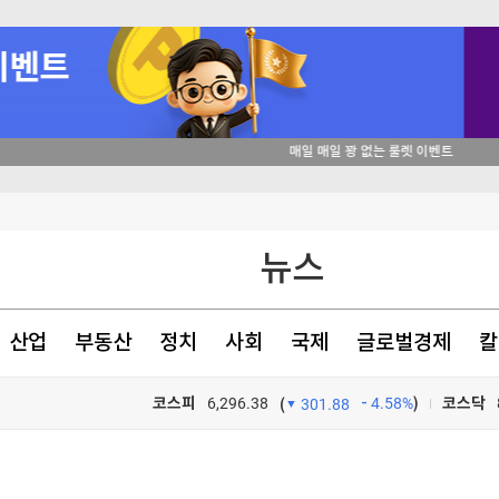
뉴스
산업
부동산
정치
사회
국제
글로벌경제
칼
코스피
6,296.38
4.58%
)
코스닥
(
301.88
기 초래"
TV프로그램
와우
지지 않겠다"