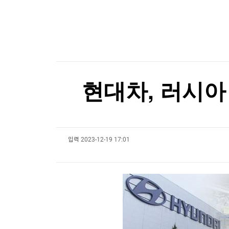
한국경제TV
뉴스홈
시리아 수도 외곽서 미니버스 폭발…"3명 사망"
머니팜 모닝라이브
증권
굿모닝 작전
금융
[포토+] 박정민, '멋짐 가득한 모습~'
오늘장 뭐사지?
부동산
"나야, '흑백요리사' 시즌3"
[오후5시] 뉴스플러스
사회
온로드 (ON ROAD) 인사이트
글로벌경제
[온에어] 미네르바 아카데미
현대차, 러시아
랭킹뉴스
美상원서 대북 인도적 지원 법안 5년 만에 재발의
美상원서 대북 인도적 지원 법안 5년 만에 재발의
입력
2023-12-19 17:01
미네르바아카데미
증권 데이터
스페셜강의
특징주 뉴스
투자/재테크
매매신호 (랭킹100
부동산/세무
투자분석
산업
국내증시
[모집-3기-] 돈버는 트레이딩 투자 북클럽
환율