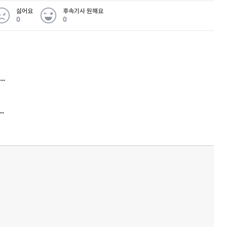
싫어요
후속기사 원해요
0
0
 무슨 일
아내 가출하자 성매매女 불러 음주, 아들 살해한 30대
김원훈 주식 1억8천 올인했는데…현실은 '-2,400만원'
'비상'