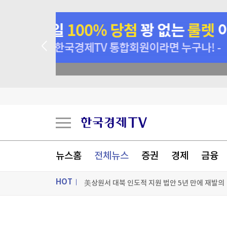
 꽝 없는 룰렛 이벤트
뉴스홈
전체뉴스
증권
경제
금융
HOT
美상원서 대북 인도적 지원 법안 5년 만에 재발의
유엔 인권 전문가들 "美 제재가 쿠바에 전면적 위
ON AIR
뉴스
美진보 좌장 샌더스, 한국계 주지사 후보에 "공개