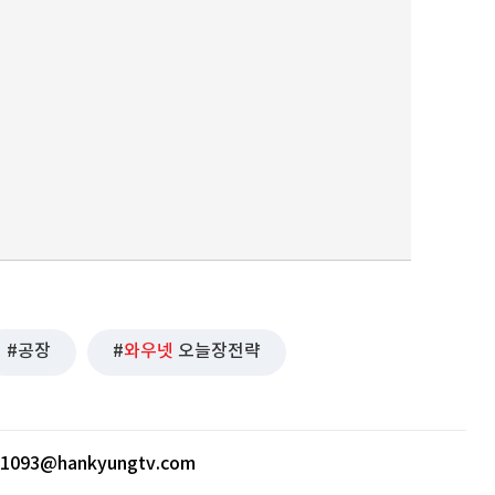
퀀텀
이더리움 클래식
9
공장
와우넷
오늘장전략
ht1093@hankyungtv.com