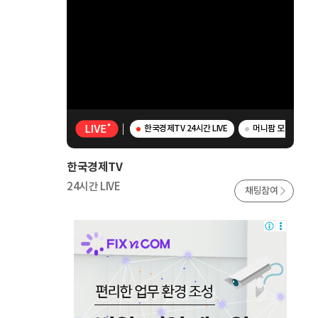
한국경제TV 24시간 LIVE
머니팜 모닝라이브 -
한국경제TV
24시간 LIVE
채팅참여