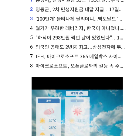
통영시, 민생지원금 33만→35만원…추석 전 푼다
2
영동군, 2차 민생지원금 내달 지급…17일부터 신청 접수
3
'100만개' 불티나게 팔리더니...맥도날드 '충주찰옥수수버거' 돌연 판매 종료
4
월가가 우려한 레버리지, 한국이 아니었나...'상황 인식' 못한 아셴브레너의 추락
5
"하닉이 298만원 찍던 날이 있었단다"…100만 클릭 '전래동화' 정체
6
외국인 공매도 2년來 최고…삼성전자에 무슨일이 [B급기자의 B급리포트]
7
IEH, 마이크로소프트 365 메일박스 사이버보안 사고 조사 착수
8
마이크로소프트, 오픈클로와의 갈등 속 주가 상승