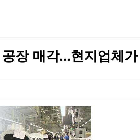
TV홈
무료방송
전체뉴스
증권
파트너스
경제
종목핫라인
추천 상
산업
경제
오늘의 
정치
생활경제
수익후기
국제
기업·CEO
이벤트
칼럼·연재
 공장 매각...현지업체가
특집방송
전체 프로그램
채널/편성
지역별채널
)
편성표