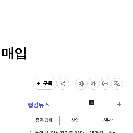
리플
1,468
(
-1.24%
)
홈
AI추천
비트코인 캐시
302,300
(
0%
)
품
마켓이슈
특징주
이벤트
이오스
896
(
-0.45%
)
비트코인 골드
1,313
(
-763.82%
)
 매입
퀀텀
921
(
0.11%
)
이더리움 클래식
9,185
(
0.93%
)
비트코인
91,391,000
(
-0.49%
)
구독
랭킹뉴스
증권·경제
산업
부동산
1