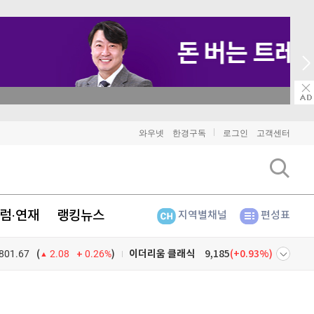
→ 온라인 투자교육은 미네르바아카데미 / minervaacademy.co.kr
와우넷
한경구독
로그인
고객센터
럼·연재
랭킹뉴스
지역별채널
편성표
801.67
0.26%
)
비트코인
91,391,000
(
-0.49%
)
(
2.08
이더리움
2,708,000
(
-0.22%
)
넷
주식창