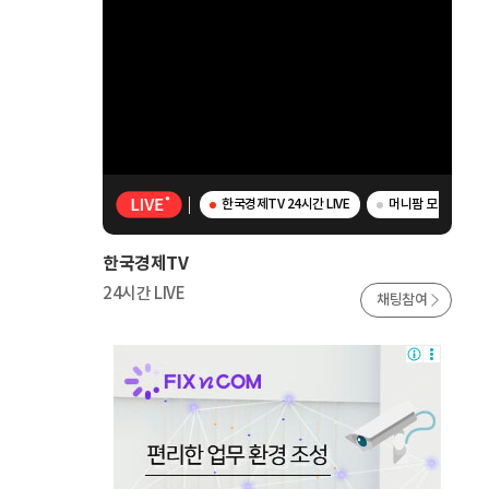
한국경제TV 24시간 LIVE
머니팜 모닝라이브 
한국경제TV
24시간 LIVE
채팅참여