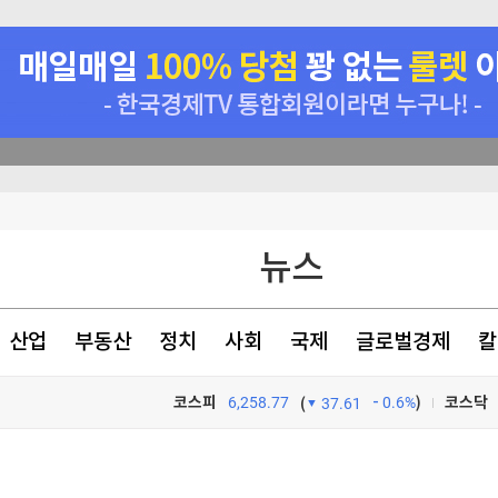
동안 검문
뉴스
0억' 폭풍 매수
특혜 의혹"
산업
부동산
정치
사회
국제
글로벌경제
칼
코스피
6,258.77
0.6%
)
코스닥
(
37.61
TV프로그램
와우