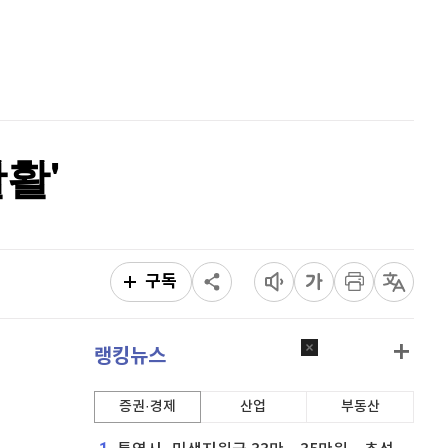
퀀텀
915
(
-0.11%
)
홈
AI추천
이더리움 클래식
9,100
(
-0.28%
)
품
마켓이슈
특징주
이벤트
비트코인
91,250,000
(
-0.11%
)
활'
구독
랭킹뉴스
증권·경제
산업
부동산