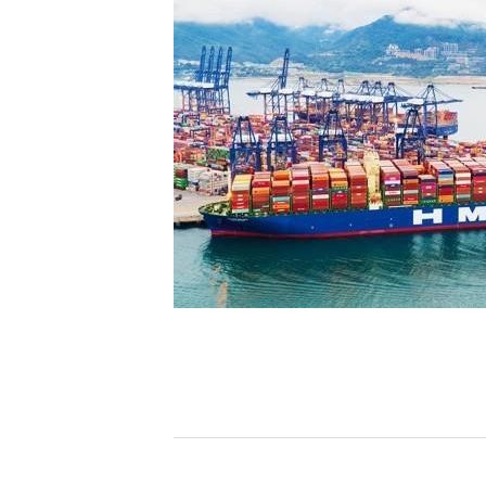
[할인50%] 한·미 투자 올인원 클래스
해외증시