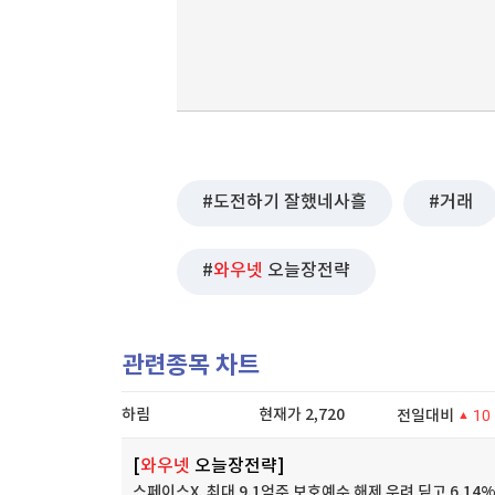
도전하기 잘했네사흘
거래
와우넷
오늘장전략
관련종목 차트
하림
현재가
2,720
전일대비
10
[
와우넷
오늘장전략]
스페이스X, 최대 9.1억주 보호예수 해제 우려 딛고 6.14%