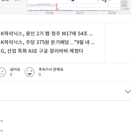
SK하이닉스, 용인 2기 팹·청주 M17에 54조 투자
SK하이닉스, 주당 375원 분기배당…"9월 내 추가 주주환원"
LG, 산업 특화 AI로 구글·알리바바 제쳤다
싫어요
후속기사 원해요
0
0
허지웅 "우리가 지지한 인간들이 이 꼴을"...또 소신 발언
아내 가출하자 성매매女 불러 음주, 아들 살해한 30대