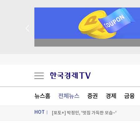
종목 무료 정밀 진단
스페인, 이탈리아 국경 제한에 맞불…여행객 한달
서학개미 마음은 '빅테크'…아마존·마이크론 '400
"인판티노, UEFA 사무총장 시절 내연 여직원에 
뉴스홈
전체뉴스
증권
경제
금융
12주째 내린 기름값…휘발유·경유 1,800원대
HOT
[포토+] 박정민, '멋짐 가득한 모습~'
"나야, '흑백요리사' 시즌3"
ON AIR
뉴스
[온에어] 국고처 3부