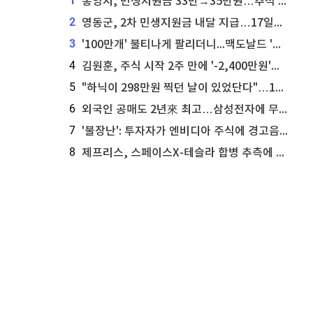
1
통영시, 민생지원금 33만→35만원…추석 전 푼다
2
영동군, 2차 민생지원금 내달 지급…17일부터 신청 접수
3
'100만개' 불티나게 팔리더니...맥도날드 '충주찰옥수수버거' 돌연 판매 종료
4
김원훈, 주식 시작 2주 만에 '-2,400만원'…"차 한 대 값 날렸다"
5
"하닉이 298만원 찍던 날이 있었단다"…100만 클릭 '전래동화' 정체
6
외국인 공매도 2년來 최고…삼성전자에 무슨일이 [B급기자의 B급리포트]
7
'불장난': 투자자가 엔비디아 주식에 경고음 울려
8
제프리스, 스페이스X-테슬라 합병 추측에 대한 트래커 주식 가능성 분석