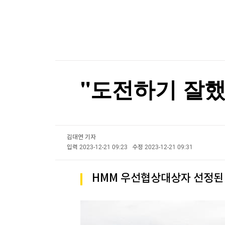
한국경제TV
뉴스홈
스페인, 이탈리아 국경 제한에 맞불…여행객 한달
머니팜 모닝라이브
증권
굿모닝 작전
금융
스페인, 이탈리아 국경 제한에 맞불…여행객 한달
오늘장 뭐사지?
부동산
[오후5시] 뉴스플러스
사회
온로드 (ON ROAD) 인사이트
글로벌경제
"도전하기 잘했
랭킹뉴스
김대연 기자
미네르바아카데미
증권 데이터
입력
2023-12-21 09:23
수정
2023-12-21 09:31
스페셜강의
특징주 뉴스
HMM 우선협상대상자 선정된 
투자/재테크
매매신호 (랭킹100
부동산/세무
투자분석
산업
국내증시
[모집-3기-] 돈버는 트레이딩 투자 북클럽
환율