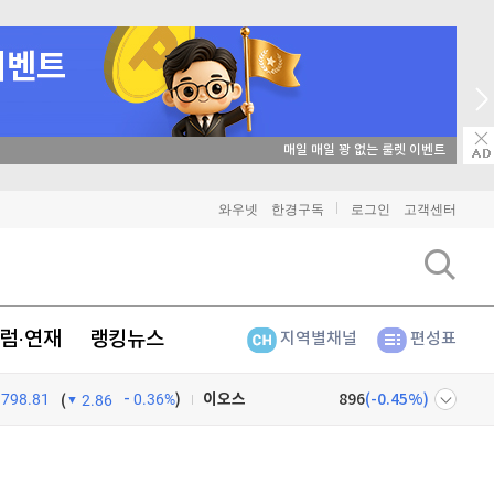
매일 매일 꽝 없는 룰렛 이벤트
비트코인
91,250,000
(
-0.11%
)
와우넷
한경구독
로그인
고객센터
이더리움
2,693,000
(
0.04%
)
리플
1,438
(
-0.42%
)
럼·연재
랭킹뉴스
지역별채널
편성표
비트코인 캐시
302,200
(
-0.03%
)
798.81
0.36%
)
이오스
896
(
-0.45%
)
(
2.86
비트코인 골드
1,313
(
-763.82%
)
넷
주식창