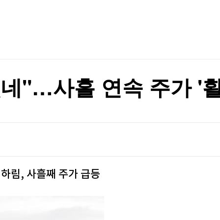
TV홈
무료방송
전체뉴스
동안 검문
증권
파트너스
경제
종목핫라인
추천 상
산업
동안 검문
경제
오늘의 
정치
생활경제
수익후기
국제
기업·CEO
이벤트
칼럼·연재
네"…사흘 연속 주가 '활
특집방송
전체 프로그램
채널/편성
지역별채널
하림, 사흘째 주가 급등
)
편성표