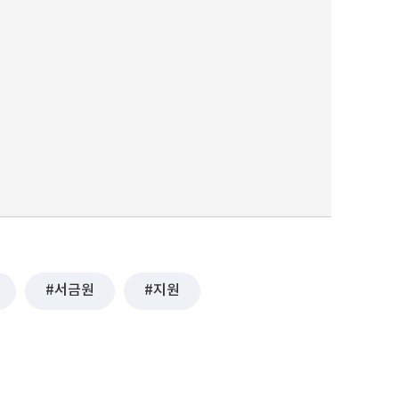
퀀텀
이더리움 클래식
9
서금원
지원