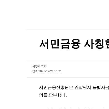
한국경제TV
뉴스홈
머니팜 모닝라이브
증권
굿모닝 작전
금융
[포토+] 박정민, '멋짐 가득한 모습~'
오늘장 뭐사지?
부동산
"나야, '흑백요리사' 시즌3"
[오후5시] 뉴스플러스
사회
온로드 (ON ROAD) 인사이트
글로벌경제
[온에어] 경제전쟁 꾼 시즌3
서민금융 사칭
랭킹뉴스
6세 이어 또 아동 사망…中 유전자 편집 임상 논란
6세 이어 또 아동 사망…中 유전자 편집 임상 논란
서형교 기자
미네르바아카데미
증권 데이터
입력
2023-12-21 11:21
스페셜강의
특징주 뉴스
서민금융진흥원은 연말연시 불법사금융
투자/재테크
매매신호 (랭킹100
부동산/세무
투자분석
의를 당부했다.
산업
국내증시
[모집-3기-] 돈버는 트레이딩 투자 북클럽
환율