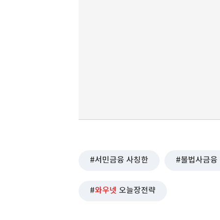
서민금융 사칭한
불법사금융
와우넷
오늘장전략