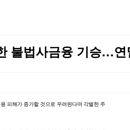
TV홈
무료방송
전체뉴스
관악구, 혁신 스타트업과 손잡고 공공서비스 혁신 나선다 ‘관악S밸리 실증 지원’ 업무협약 체결
증권
파트너스
경제
종목핫라인
추천 상
산업
경제
오늘의 
정치
생활경제
수익후기
국제
기업·CEO
이벤트
칼럼·연재
한 불법사금융 기승…연
특집방송
전체 프로그램
채널/편성
지역별채널
 피해가 증가할 것으로 우려된다며 각별한 주
)
편성표