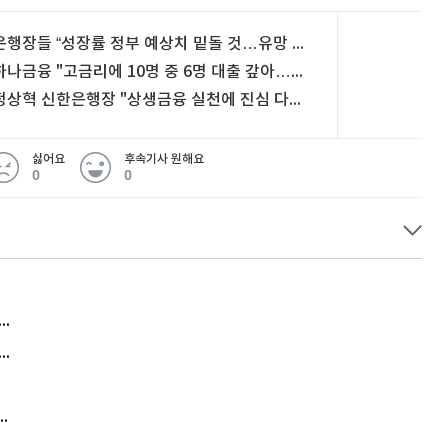
은행장들 “성장률 정부 예상치 밑돌 것…유망 투자처는 채권”
하나금융 "고금리에 10명 중 6명 대출 갚아…저축 여력 양극화"
정상혁 신한은행장 "상생금융 실천에 진심 다해야"
싫어요
후속기사 원해요
0
0
허지웅 "우리가 지지한 인간들이 이 꼴을"...또 소신 발언
아내 가출하자 성매매女 불러 음주, 아들 살해한 30대
김원훈 주식 1억8천 올인했는데…현실은 '-2,400만원'