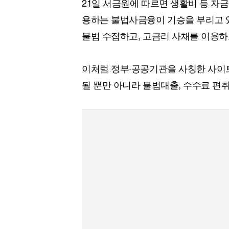
21일 서금원에 따르면 생활비 등 자
[할인50%] 한·미 투자 올인원 클래스
해외증시
용하는 불법사금융이 기승을 부리고 있
불법 수집하고, 고금리 사채를 이용하
이처럼 정부·공공기관을 사칭한 사이
될 뿐만 아니라 불법대출, 수수료 편취