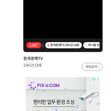
한국경제TV 24시간 LIVE
머니팜 모닝라이브 
한국경제TV
24시간 LIVE
채팅참여