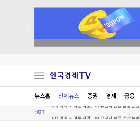
종목 무료 정밀 진단
뉴스홈
전체뉴스
증권
경제
금융
HOT
6세 이어 또 아동 사망…中 유전자 편집 임상 논란
'30년 만에 가족 찾았다'…폭염에 지쳐 울던 50
ON AIR
뉴스
'창사 첫 파업' 카카오, 연봉 6.3% 인상 합의