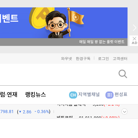
매일 매일 꽝 없는 룰렛 이벤트
와우넷
한경구독
로그인
고객센터
럼·연재
랭킹뉴스
지역별채널
편성표
798.81
0.36%
)
비트코인
91,911,000
(
0.08%
)
(
2.86
이더리움
2,708,000
(
-0.22%
)
넷
주식창