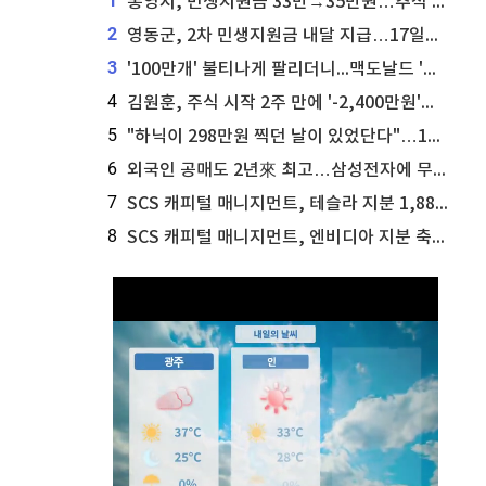
1
통영시, 민생지원금 33만→35만원…추석 전 푼다
2
영동군, 2차 민생지원금 내달 지급…17일부터 신청 접수
3
'100만개' 불티나게 팔리더니...맥도날드 '충주찰옥수수버거' 돌연 판매 종료
4
김원훈, 주식 시작 2주 만에 '-2,400만원'…"차 한 대 값 날렸다"
5
"하닉이 298만원 찍던 날이 있었단다"…100만 클릭 '전래동화' 정체
6
외국인 공매도 2년來 최고…삼성전자에 무슨일이 [B급기자의 B급리포트]
7
SCS 캐피털 매니지먼트, 테슬라 지분 1,889주 추가 매수
8
SCS 캐피털 매니지먼트, 엔비디아 지분 축소...8,590주 매도