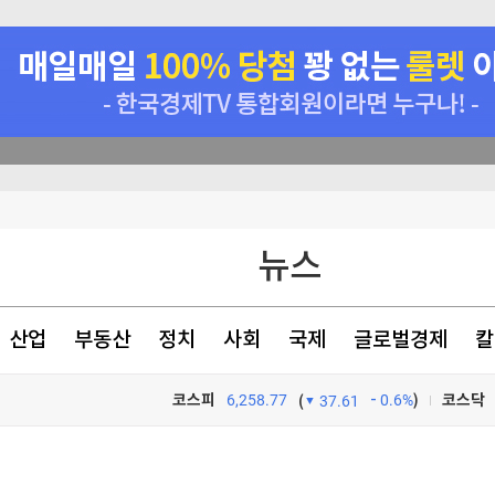
뉴스
산업
부동산
정치
사회
국제
글로벌경제
칼
코스피
6,258.77
0.6%
)
코스닥
(
37.61
대 男 알고보니
TV프로그램
와우