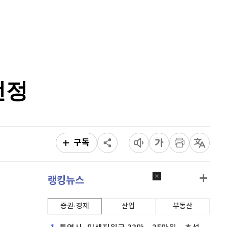
이더리움 클래식
9,160
(
0.66%
)
홈
AI추천
비트코인
91,723,000
(
-0.12%
)
품
마켓이슈
특징주
이벤트
선정
구독
랭킹뉴스
증권·경제
산업
부동산