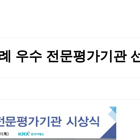
TV홈
무료방송
전체뉴스
률은 4.1%로 내려가
증권
파트너스
경제
종목핫라인
추천 상
산업
경제
오늘의 
정치
생활경제
수익후기
국제
기업·CEO
이벤트
칼럼·연재
례 우수 전문평가기관 
특집방송
전체 프로그램
채널/편성
지역별채널
)
편성표