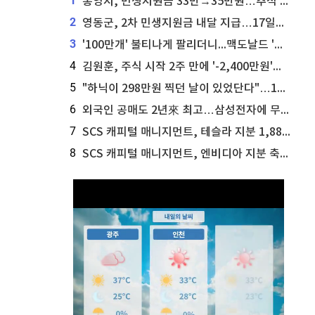
1
통영시, 민생지원금 33만→35만원…추석 전 푼다
2
영동군, 2차 민생지원금 내달 지급…17일부터 신청 접수
3
'100만개' 불티나게 팔리더니...맥도날드 '충주찰옥수수버거' 돌연 판매 종료
4
김원훈, 주식 시작 2주 만에 '-2,400만원'…"차 한 대 값 날렸다"
5
"하닉이 298만원 찍던 날이 있었단다"…100만 클릭 '전래동화' 정체
6
외국인 공매도 2년來 최고…삼성전자에 무슨일이 [B급기자의 B급리포트]
7
SCS 캐피털 매니지먼트, 테슬라 지분 1,889주 추가 매수
8
SCS 캐피털 매니지먼트, 엔비디아 지분 축소...8,590주 매도