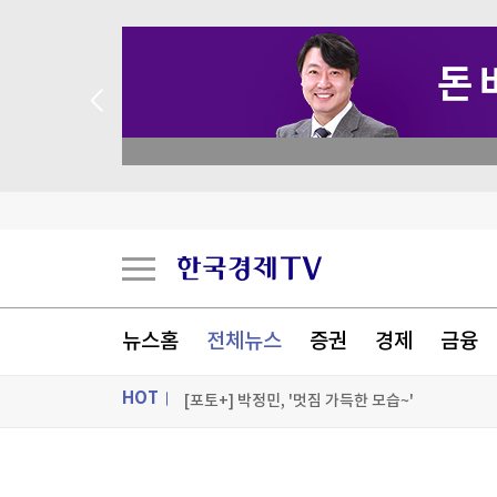
 애널리스트 업종 분석
[2보] 美 7월 고용 예상 밖 2만3천명 감소…실업
[속보] 美 7월 '고용 충격'…예상 밖 2만3000명 
[1보] 美 7월 '고용 충격'…예상 밖 2만3천명 감소
"스트레스 쌓여서"…400억원치 주문하고 취소한
뉴스홈
전체뉴스
증권
경제
금융
[포토+] 박정민, '멋짐 가득한 모습~'
HOT
"나야, '흑백요리사' 시즌3"
[온에어] 더 워룸
ON AIR
뉴스
[2보] 美 7월 고용 예상 밖 2만3천명 감소…실업