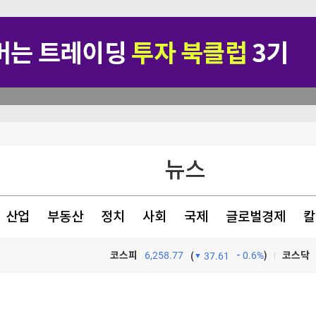
률은 4.1%로 내려가
감소
뉴스
 日 여성
산업
부동산
정치
사회
국제
글로벌경제
칼
코스피
6,258.77
0.6%
)
코스닥
(
37.61
TV프로그램
와우
률은 4.1%로 내려가