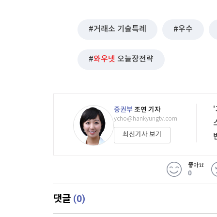
거래소 기술특례
우수
와우넷
오늘장전략
증권부
조연 기자
ycho@hankyungtv.com
최신기사 보기
좋아요
0
(0)
댓글