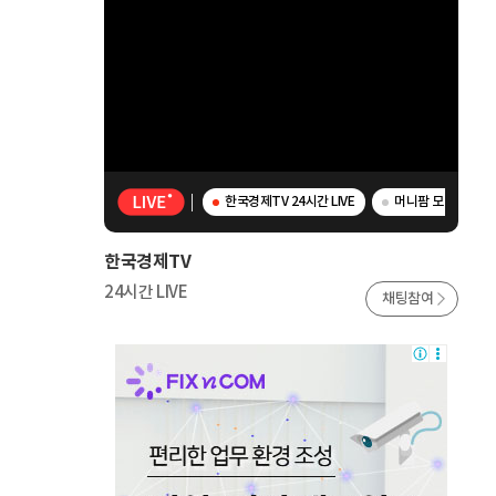
한국경제TV 24시간 LIVE
머니팜 모닝라이브 
한국경제TV
24시간 LIVE
채팅참여