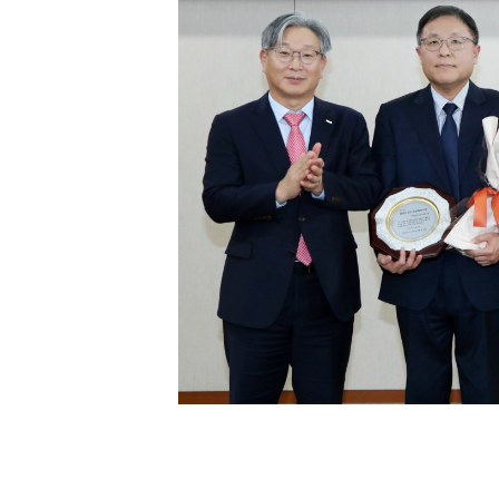
[할인50%] 한·미 투자 올인원 클래스
해외증시