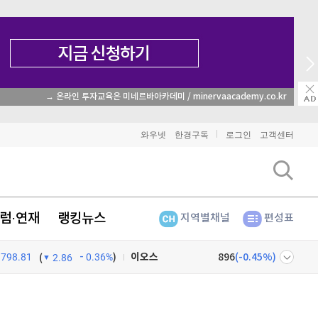
→ 온라인 투자교육은 미네르바아카데미 / minervaacademy.co.kr
비트코인
91,723,000
(
-0.12%
)
이더리움
2,716,000
(
0.07%
)
와우넷
한경구독
로그인
고객센터
리플
1,458
(
-1.96%
)
비트코인 캐시
304,400
(
0.69%
)
럼·연재
랭킹뉴스
지역별채널
편성표
이오스
896
(
-0.45%
)
798.81
0.36%
)
비트코인 골드
1,313
(
-763.82%
)
(
2.86
퀀텀
916
(
-0.44%
)
넷
주식창