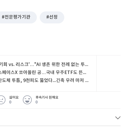
전문평가기관
선정
'기회 vs. 리스크'…"AI 생존 위한 전례 없는 투자"
스페이스X 쏘아올린 공…국내 우주ETF도 뜬다 [미다스의 손]
반도체 투톱, 9천피도 뚫었다...긴축 우려 마저 '제압'
싫어요
후속기사 원해요
0
0