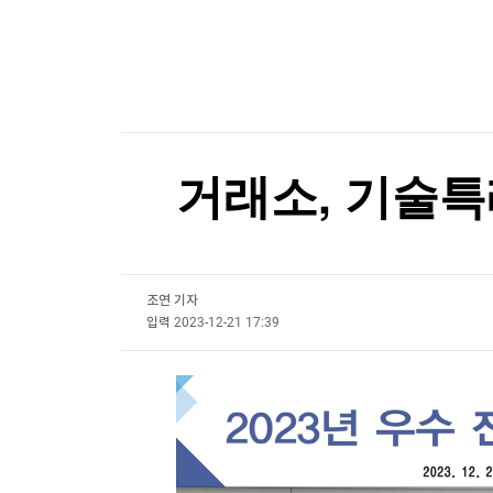
한국경제TV
뉴스홈
[2보] 美 7월 고용 예상 밖 2만3천명 감소…실업
머니팜 모닝라이브
증권
굿모닝 작전
금융
오늘장 뭐사지?
부동산
[오후5시] 뉴스플러스
사회
온로드 (ON ROAD) 인사이트
글로벌경제
거래소, 기술특
랭킹뉴스
조연 기자
미네르바아카데미
증권 데이터
입력
2023-12-21 17:39
스페셜강의
특징주 뉴스
투자/재테크
매매신호 (랭킹100
부동산/세무
투자분석
산업
국내증시
[모집-3기-] 돈버는 트레이딩 투자 북클럽
환율