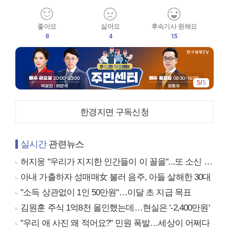
좋아요
싫어요
후속기사 원해요
8
4
15
5
/
5
한경지면 구독신청
실시간
관련뉴스
허지웅 "우리가 지지한 인간들이 이 꼴을"...또 소신 발언
아내 가출하자 성매매女 불러 음주, 아들 살해한 30대
"소득 상관없이 1인 50만원"…이달 초 지급 목표
김원훈 주식 1억8천 올인했는데…현실은 '-2,400만원'
"우리 애 사진 왜 적어요?" 민원 폭발…세상이 어쩌다