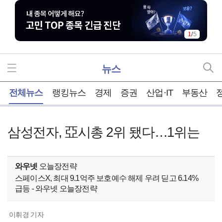
1
/
5
뉴스
홈
전체뉴스
랭킹뉴스
경제
증권
산업·IT
부동산
삼성전자, 亞시총 2위 됐다…1위는
와우넷
오늘장전략
스페이스X, 최대 9.1억주 보호예수 해제 우려 딛고 6.14%
급등 - 와우넷 오늘장전략
이휘경 기자