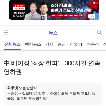
5
/
5
뉴스
홈
전체뉴스
랭킹뉴스
경제
증권
산업·IT
부동산
中 베이징 '최장 한파'…300시간 연속
영하권
와우넷
오늘장전략
스페이스X, 최대 9.1억주 보호예수 해제 우려 딛고 6.14%
급등 - 와우넷 오늘장전략