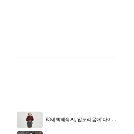
83세 박혜숙 씨, ‘압도적 몸매’ 다이어
트 신 등극