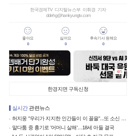
한국경제TV 디지털뉴스부 이휘경 기자
ddehg@hankyungtv.com
좋아요
싫어요
후속기사 원해요
0
0
0
4
/
5
한경지면 구독신청
실시간
관련뉴스
허지웅 "우리가 지지한 인간들이 이 꼴을"...또 소신 발언
말다툼 중 흉기로 '어머니 살해'…18세 아들 결국