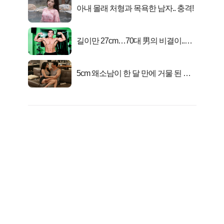
아내 몰래 처형과 목욕한 남자.. 충격!
길이만 27cm…70대 男의 비결이..충
격!
5cm 왜소남이 한 달 만에 거물 된 사
연