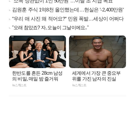
"소득 상관없이 1인 50만원"…이달 초 지급 목표
김원훈 주식 1억8천 올인했는데…현실은 '-2,400만원'
"우리 애 사진 왜 적어요?" 민원 폭발…세상이 어쩌다
"오래 참았죠? 자, 오늘이 그날이에요.."
한반도를 흔든 28cm 남성
세계에서 가장 큰 중요부
의 비밀, 매일 밤 즐거워
위를 가진 남자의 진실
뉴스캐스트
뉴스캐스트