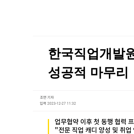
한국경제TV
뉴스홈
머니팜 모닝라이브
증권
굿모닝 작전
금융
[포토+] 박정민, '멋짐 가득한 모습~'
오늘장 뭐사지?
부동산
"나야, '흑백요리사' 시즌3"
[오후5시] 뉴스플러스
사회
온로드 (ON ROAD) 인사이트
글로벌경제
[온에어] 몸쓸이야기
한국직업개발원,
랭킹뉴스
'윤석열 탄핵 반대' 손현보 목사, 美 트럼프 대통령
성공적 마무리
'윤석열 탄핵 반대' 손현보 목사, 美 트럼프 대통령
미네르바아카데미
증권 데이터
조연 기자
스페셜강의
특징주 뉴스
입력
2023-12-27 11:32
투자/재테크
매매신호 (랭킹100
부동산/세무
투자분석
업무협약 이후 첫 동행 협력 
산업
국내증시
"전문 직업 캐디 양성 및 취
[모집-3기-] 돈버는 트레이딩 투자 북클럽
환율