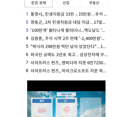
증권·경제
산업
부동산
1
통영시, 민생지원금 33만→35만원…추석 전 푼다
2
영동군, 2차 민생지원금 내달 지급…17일부터 신청 접수
3
'100만개' 불티나게 팔리더니...맥도날드 '충주찰옥수수버거' 돌연 판매 종료
4
김원훈, 주식 시작 2주 만에 '-2,400만원'…"차 한 대 값 날렸다"
5
"하닉이 298만원 찍던 날이 있었단다"…100만 클릭 '전래동화' 정체
6
외국인 공매도 2년來 최고…삼성전자에 무슨일이 [B급기자의 B급리포트]
7
사이프러스 펀즈, 엔비디아 지분 6만7250주 매각
8
사이프러스 펀즈, 마이크로소프트 지분 축소...3만3천 주 매각