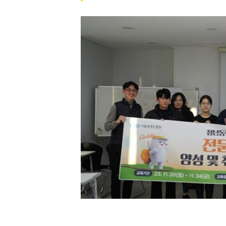
[할인50%] 한·미 투자 올인원 클래스
해외증시