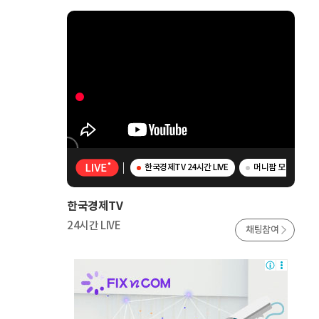
한국경제TV 24시간 LIVE
머니팜 모닝라이브 
한국경제TV
24시간 LIVE
채팅참여