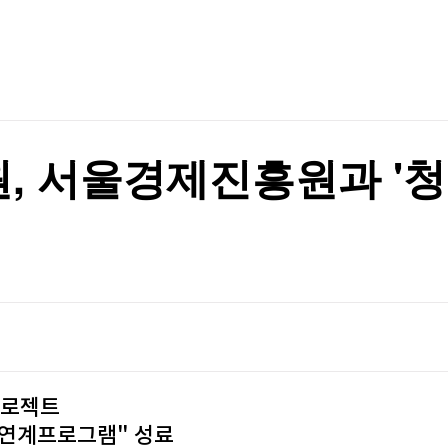
TV홈
무료방송
전체뉴스
300만원 비싸졌는데 계약 폭주…'신형 아반떼' 난리 난 까닭 [최수진의 모빌리티톡]
증권
파트너스
경제
종목핫라인
추천 상
산업
경제
오늘의 
정치
생활경제
수익후기
국제
기업·CEO
이벤트
칼럼·연재
 서울경제진흥원과 '청
특집방송
 면담
전체 프로그램
 면담
채널/편성
지역별채널
)
편성표
프로젝트
업 연계프로그램" 성료