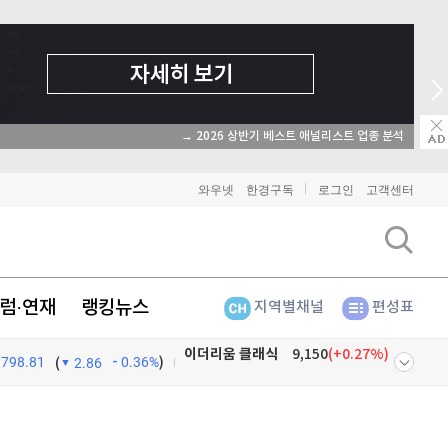
→ 2026 상반기 베스트 애널리스트 업종 분석
와우넷
한경구독
로그인
고객센터
럼·연재
랭킹뉴스
지역별채널
편성표
798.81
0.36%
)
비트코인
91,440,000
(
0.1%
)
(
2.86
이더리움
2,696,000
(
0.15%
)
넷
주식창