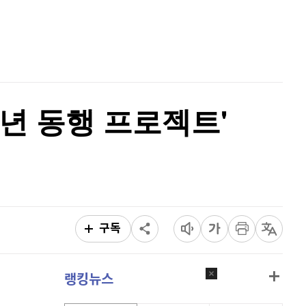
리플
1,454
(
0.69%
)
홈
AI추천
비트코인 캐시
304,900
(
0.86%
)
품
마켓이슈
특징주
이벤트
이오스
896
(
-0.45%
)
비트코인 골드
1,313
(
-763.82%
)
년 동행 프로젝트'
퀀텀
923
(
0.76%
)
이더리움 클래식
9,150
(
0.27%
)
비트코인
91,440,000
(
0.1%
)
구독
랭킹뉴스