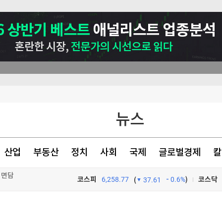
뉴스
산업
부동산
정치
사회
국제
글로벌경제
칼
 면담
코스피
6,258.77
0.6%
)
코스닥
(
37.61
'이 됐나
TV프로그램
와우
수 있다면…"