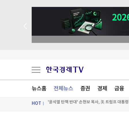
뉴스홈
전체뉴스
증권
경제
금융
HOT
'윤석열 탄핵 반대' 손현보 목사, 美 트럼프 대통령
[테크톡노트] 폴드는 어떻게 '아재폰'에서 'MZ폰
ON AIR
뉴스
한국전쟁서 부친 실종된 美남매 "유해라도 찾을 