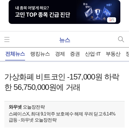
1
/
5
뉴스
홈
전체뉴스
랭킹뉴스
경제
증권
산업·IT
부동산
가상화폐 비트코인 -157,000원 하락
한 56,750,000원에 거래
와우넷
오늘장전략
스페이스X, 최대 9.1억주 보호예수 해제 우려 딛고 6.14%
급등 - 와우넷 오늘장전략