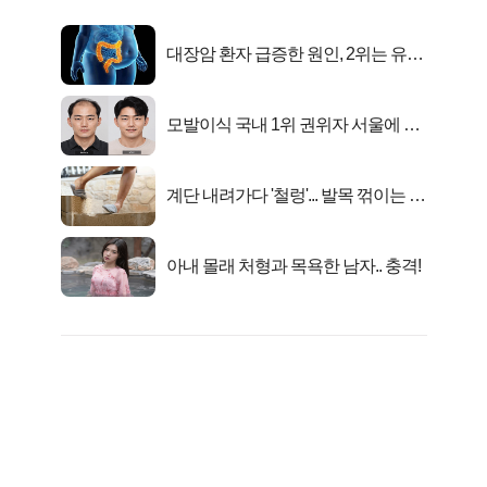
대장암 환자 급증한 원인, 2위는 유산
균 1위는OO..
모발이식 국내 1위 권위자 서울에 있
었다..
계단 내려가다 '철렁'... 발목 꺾이는 이
유
아내 몰래 처형과 목욕한 남자.. 충격!