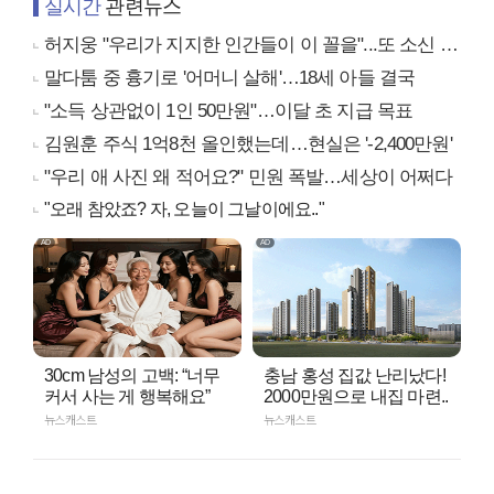
실시간
관련뉴스
허지웅 "우리가 지지한 인간들이 이 꼴을"...또 소신 발언
말다툼 중 흉기로 '어머니 살해'…18세 아들 결국
"소득 상관없이 1인 50만원"…이달 초 지급 목표
김원훈 주식 1억8천 올인했는데…현실은 '-2,400만원'
"우리 애 사진 왜 적어요?" 민원 폭발…세상이 어쩌다
"오래 참았죠? 자, 오늘이 그날이에요.."
30cm 남성의 고백: “너무
충남 홍성 집값 난리났다!
커서 사는 게 행복해요”
2000만원으로 내집 마련..
뉴스캐스트
뉴스캐스트