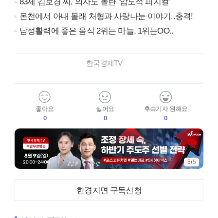
83세 김보경 씨, 의사도 놀란 ‘압도적 피지컬’
온천에서 아내 몰래 처형과 사랑나눈 이야기..충격!
남성활력에 좋은 음식 2위는 마늘, 1위는OO..
한국경제TV
좋아요
싫어요
후속기사 원해요
0
0
0
5
/
5
한경지면 구독신청