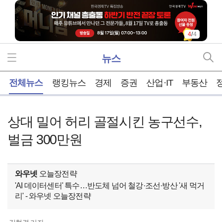
4
/
4
뉴스
홈
전체뉴스
랭킹뉴스
경제
증권
산업·IT
부동산
상대 밀어 허리 골절시킨 농구선수,
벌금 300만원
와우넷
오늘장전략
'AI 데이터센터' 특수…반도체 넘어 철강·조선·방산 '새 먹거
리' - 와우넷 오늘장전략