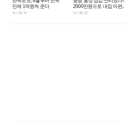
한국로또, 8월부터 전국
충남 홍성 집값 난리났다!
민에 1억원씩 준다
2000만원으로 내집 마련..
뉴스캐스트
뉴스캐스트