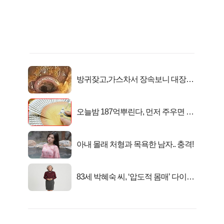
방귀잦고,가스차서 장속보니 대장이
아니고..
오늘밤 187억뿌린다, 먼저 주우면 최
대1억..!
아내 몰래 처형과 목욕한 남자.. 충격!
83세 박혜숙 씨, ‘압도적 몸매’ 다이어
트 신 등극