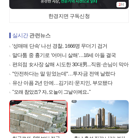
3
/
4
한경지면 구독신청
실시간
관련뉴스
'성매매 단속' 나선 경찰, 1666명 무더기 검거
말다툼 중 흉기로 '어머니 살해'…18세 아들 결국
편의점 女사장 살해 시도한 30대男...직원·손님이 막아
"안전하다는 말 믿었는데"…투자금 전액 날렸다
유산 아픔 2년 만에…김기리·문지인, 부모됐다
"오래 참았죠? 자, 오늘이 그날이에요.."