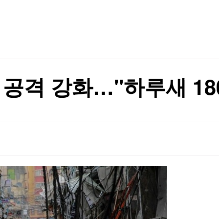
TV홈
무료방송
전체뉴스
니다"
증권
파트너스
경제
종목핫라인
추천 상
산업
니다"
경제
오늘의 
정치
생활경제
수익후기
국제
기업·CEO
이벤트
칼럼·연재
 공격 강화…"하루새 18
특집방송
전체 프로그램
채널/편성
지역별채널
)
편성표