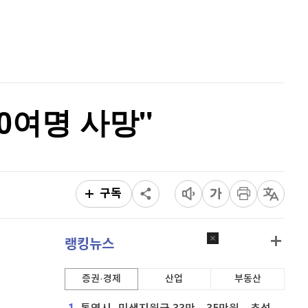
퀀텀
934
(
0.86%
)
홈
AI추천
이더리움 클래식
9,190
(
0%
)
품
마켓이슈
특징주
이벤트
비트코인
91,362,000
(
-0.16%
)
0여명 사망"
구독
랭킹뉴스
증권·경제
산업
부동산
1