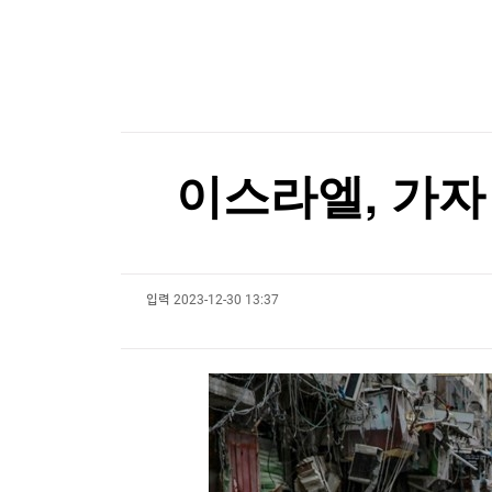
한국경제TV
뉴스홈
튀르키예 외무 "메카 공동방위조약, 이란 겨냥 아
머니팜 모닝라이브
증권
굿모닝 작전
금융
튀르키예 외무 "메카 공동방위조약, 이란 겨냥 아
오늘장 뭐사지?
부동산
[오후5시] 뉴스플러스
사회
온로드 (ON ROAD) 인사이트
글로벌경제
이스라엘, 가자
랭킹뉴스
입력
2023-12-30 13:37
미네르바아카데미
증권 데이터
스페셜강의
특징주 뉴스
투자/재테크
매매신호 (랭킹100
부동산/세무
투자분석
산업
국내증시
[모집-3기-] 돈버는 트레이딩 투자 북클럽
환율