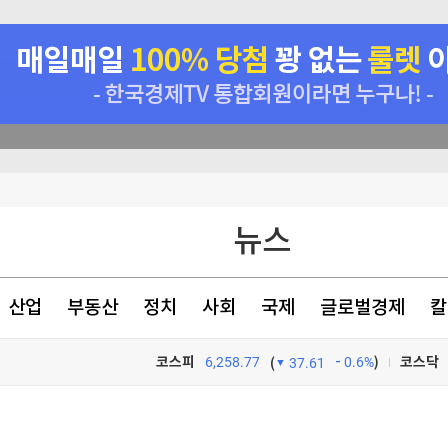
니다"
뉴스
시선 집중
정(종합)
산업
부동산
정치
사회
국제
글로벌경제
칼
에 4조원 투자
코스피
6,258.77
0.6%
)
코스닥
(
37.61
TV프로그램
와우