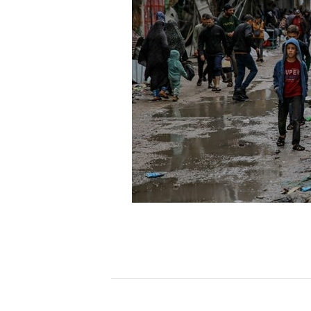
[할인50%] 한·미 투자 올인원 클래스
해외증시