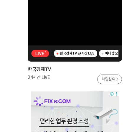
한국경제TV 24시간 LIVE
머니팜 모닝라이브 
한국경제TV
24시간 LIVE
채팅참여