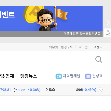
매일 매일 꽝 없는 룰렛 이벤트
비트코인
91,362,000
(
-0.16%
)
와우넷
한경구독
로그인
고객센터
이더리움
2,699,000
(
-0.15%
)
리플
1,464
(
-0.21%
)
럼·연재
랭킹뉴스
지역별채널
편성표
비트코인 캐시
304,700
(
-0.53%
)
798.81
0.36%
)
이오스
896
(
-0.45%
)
(
2.86
비트코인 골드
1,313
(
-763.82%
)
넷
주식창