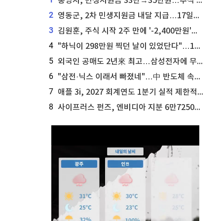
통영시, 민생지원금 33만→35만원…추석 전 푼다
2
영동군, 2차 민생지원금 내달 지급…17일부터 신청 접수
3
김원훈, 주식 시작 2주 만에 '-2,400만원'…"차 한 대 값 날렸다"
4
"하닉이 298만원 찍던 날이 있었단다"…100만 클릭 '전래동화' 정체
5
외국인 공매도 2년來 최고…삼성전자에 무슨일이 [B급기자의 B급리포트]
6
"삼전·닉스 이래서 빠졌네"…中 반도체 속사정 [B급기자의 B급리포트]
7
애플 3i, 2027 회계연도 1분기 실적 제한적 검토 통과
8
사이프러스 펀즈, 엔비디아 지분 6만7250주 매각