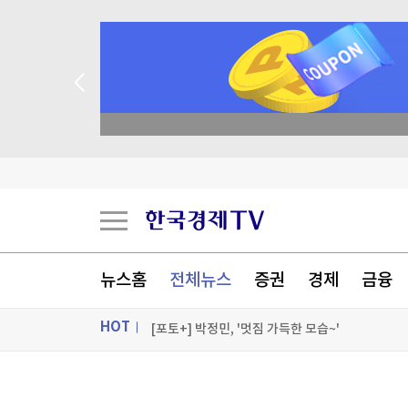
종목 무료 정밀 진단
튀르키예 외무 "메카 공동방위조약, 이란 겨냥 아
"트럼프, 혹시 부분가발 썼나?"…'풍성 금발'에 
불가리아 영공 침범한 드론 폭발…우크라 모델 추
뉴스홈
전체뉴스
증권
경제
금융
AI인프라에 주목하는 엔비디아…전력업체 랜시엄
HOT
[포토+] 박정민, '멋짐 가득한 모습~'
"나야, '흑백요리사' 시즌3"
ON AIR
뉴스
[온에어] 몸쓸이야기