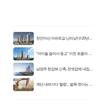
천안아산 아파트값 난리났다! 20년
전 분양가..
"아이들 걸어서 등교" 이천 초품아 신
축 아파트 잔여세대 공개
남양주 한강뷰 신축, 전셋값에 내집마
련!
계단 내려가다 '철렁'... 발목 꺾이는 이
유