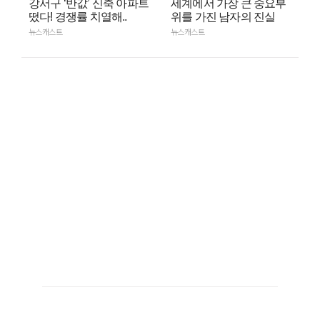
강서구 ‘반값’ 신축 아파트
세계에서 가장 큰 중요부
떴다! 경쟁률 치열해..
위를 가진 남자의 진실
뉴스캐스트
뉴스캐스트