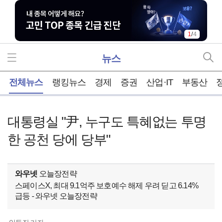
1
/
4
뉴스
홈
전체뉴스
랭킹뉴스
경제
증권
산업·IT
부동산
대통령실 "尹, 누구도 특혜없는 투명
한 공천 당에 당부"
와우넷
오늘장전략
스페이스X, 최대 9.1억주 보호예수 해제 우려 딛고 6.14%
급등 - 와우넷 오늘장전략