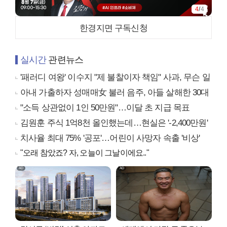
4
/
4
한경지면 구독신청
실시간
관련뉴스
'패러디 여왕' 이수지 "제 불찰이자 책임" 사과, 무슨 일
아내 가출하자 성매매女 불러 음주, 아들 살해한 30대
"소득 상관없이 1인 50만원"…이달 초 지급 목표
김원훈 주식 1억8천 올인했는데…현실은 '-2,400만원'
치사율 최대 75% '공포'…어린이 사망자 속출 '비상'
"오래 참았죠? 자, 오늘이 그날이에요.."