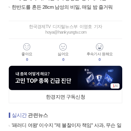
한반도를 흔든 28cm 남성의 비밀, 매일 밤 즐거워
한국경제TV 디지털뉴스부 이영호 기자
hoya@hankyungtv.com
좋아요
싫어요
후속기사 원해요
0
0
0
1
/
4
한경지면 구독신청
실시간
관련뉴스
'패러디 여왕' 이수지 "제 불찰이자 책임" 사과, 무슨 일