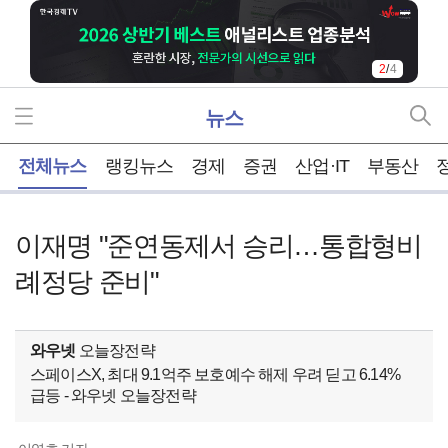
2
/
4
뉴스
홈
전체뉴스
랭킹뉴스
경제
증권
산업·IT
부동산
이재명 "준연동제서 승리…통합형비
례정당 준비"
와우넷
오늘장전략
스페이스X, 최대 9.1억주 보호예수 해제 우려 딛고 6.14%
급등 - 와우넷 오늘장전략