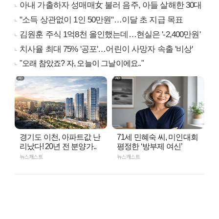
아내 가출하자 성매매女 불러 음주, 아들 살해한 30대
"소득 상관없이 1인 50만원"…이달 초 지급 목표
김원훈 주식 1억8천 올인했는데…현실은 '-2,400만원'
치사율 최대 75% '공포'…어린이 사망자 속출 '비상'
"오래 참았죠? 자, 오늘이 그날이에요.."
경기도 이천, 아파트값 난
71세 민혜숙 씨, 미인대회
리났다! 20년 전 분양가..
평정한 ‘방부제 여신’
뉴스캐스트
뉴스캐스트