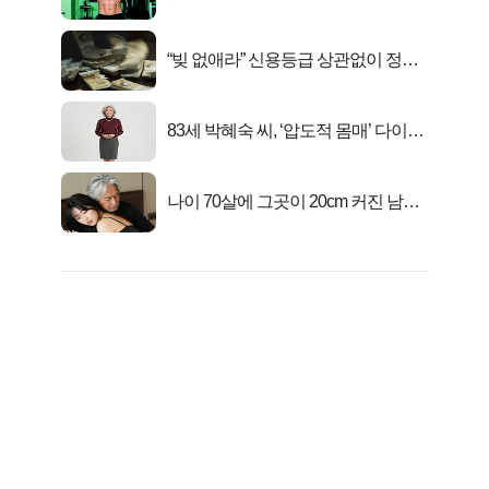
격!
“빚 없애라” 신용등급 상관없이 정부
서 2억지원!
83세 박혜숙 씨, ‘압도적 몸매’ 다이어
트 신 등극
나이 70살에 그곳이 20cm 커진 남자..
충격!