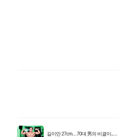
길이만 27cm…70대 男의 비결이..충