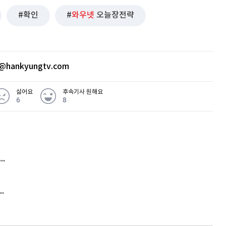
확인
와우넷
오늘장전략
@hankyungtv.com
싫어요
후속기사 원해요
6
8
 무슨 일
아내 가출하자 성매매女 불러 음주, 아들 살해한 30대
김원훈 주식 1억8천 올인했는데…현실은 '-2,400만원'
'비상'