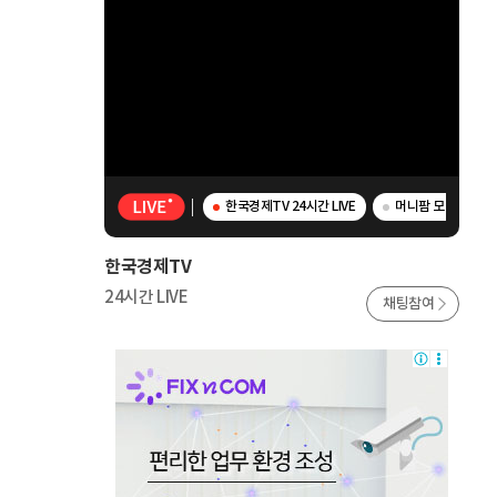
한국경제TV 24시간 LIVE
머니팜 모닝라이브 -
한국경제TV
24시간 LIVE
채팅참여