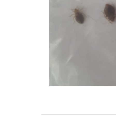
[할인50%] 한·미 투자 올인원 클래스
해외증시