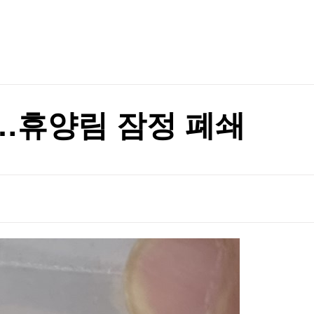
TV홈
무료방송
전체뉴스
리 난 까닭
증권
파트너스
경제
종목핫라인
추천 상
산업
경제
오늘의 
정치
생활경제
수익후기
국제
기업·CEO
이벤트
칼럼·연재
…휴양림 잠정 폐쇄
특집방송
1명 기각
전체 프로그램
1명 기각
채널/편성
지역별채널
)
편성표