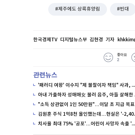
제주에도 상륙휴양림
빈대
한국경제TV 디지털뉴스부 김현경 기자
khkkim
좋아요
2
관련뉴스
'패러디 여왕' 이수지 "제 불찰이자 책임" 사과,
"소득 상관없이 1인 50만원"…이달 초 지급 목표
치사율 최대 75% '공포'…어린이 사망자 속출 