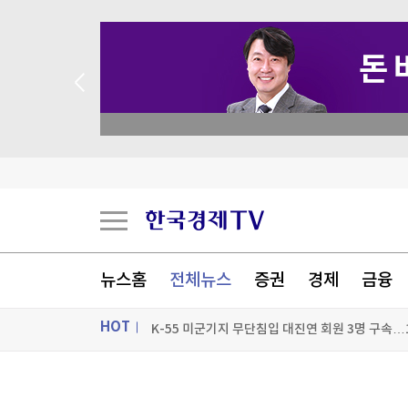
 꽝 없는 룰렛 이벤트
뉴스홈
전체뉴스
증권
경제
금융
HOT
K-55 미군기지 무단침입 대진연 회원 3명 구속…
축구협회, 과거 외국인 심판 10여명에 성 접대 의
ON AIR
뉴스
국고채 입찰 담합, 15조 과징금 맞나