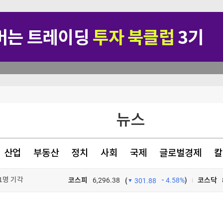
뉴스
산업
부동산
정치
사회
국제
글로벌경제
칼
1명 기각
코스피
6,296.38
4.58%
)
코스닥
(
301.88
혹
TV프로그램
와우