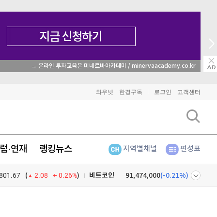
→ 온라인 투자교육은 미네르바아카데미 / minervaacademy.co.kr
와우넷
한경구독
로그인
고객센터
럼·연재
랭킹뉴스
지역별채널
편성표
801.67
0.26%
)
비트코인
91,474,000
(
-0.21%
)
(
2.08
이더리움
2,700,000
(
1.2%
)
넷
주식창