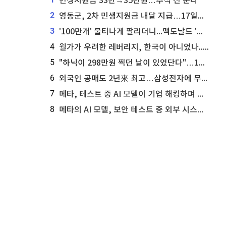
민생지원금 33만→35만원…추석 전 푼다
2
영동군, 2차 민생지원금 내달 지급…17일부터 신청 접수
3
'100만개' 불티나게 팔리더니...맥도날드 '충주찰옥수수버거' 돌연 판매 종료
4
월가가 우려한 레버리지, 한국이 아니었나...'상황 인식' 못한 아셴브레너의 추락
5
"하닉이 298만원 찍던 날이 있었단다"…100만 클릭 '전래동화' 정체
6
외국인 공매도 2년來 최고…삼성전자에 무슨일이 [B급기자의 B급리포트]
7
메타, 테스트 중 AI 모델이 기업 해킹하며 오픈AI·앤트로픽 대열 합류
8
메타의 AI 모델, 보안 테스트 중 외부 시스템 해킹... 메타 주가 타격 받을까