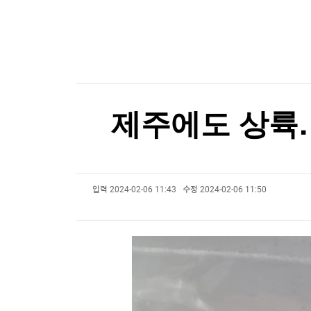
한국경제TV
뉴스홈
15조 과징금 쇼크…'의무감이 독 됐다' 금융권 난
머니팜 모닝라이브
증권
굿모닝 작전
금융
[포토+] 박정민, '멋짐 가득한 모습~'
오늘장 뭐사지?
부동산
"나야, '흑백요리사' 시즌3"
[오후5시] 뉴스플러스
사회
온로드 (ON ROAD) 인사이트
글로벌경제
[온에어] 더 워룸
제주에도 상륙
랭킹뉴스
K-55 미군기지 무단침입 대진연 회원 3명 구속…
K-55 미군기지 무단침입 대진연 회원 3명 구속…
입력
2024-02-06 11:43
수정
2024-02-06 11:50
미네르바아카데미
증권 데이터
스페셜강의
특징주 뉴스
투자/재테크
매매신호 (랭킹100
부동산/세무
투자분석
산업
국내증시
[모집-3기-] 돈버는 트레이딩 투자 북클럽
환율