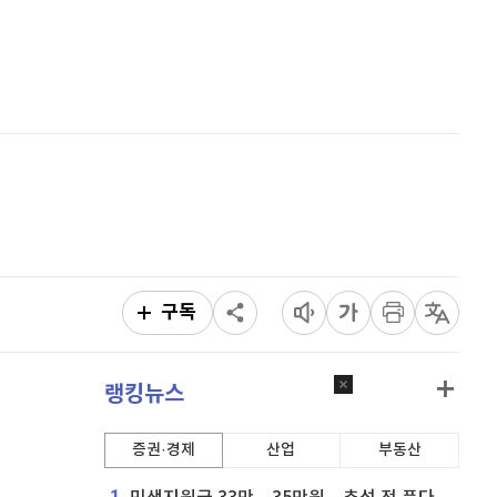
리플
1,487
(
-1.85%
)
홈
AI추천
비트코인 캐시
300,000
(
-1.42%
)
품
마켓이슈
특징주
이벤트
이오스
896
(
-0.45%
)
비트코인 골드
1,313
(
-763.82%
)
퀀텀
923
(
1.21%
)
이더리움 클래식
9,045
(
-1.92%
)
비트코인
91,474,000
(
-0.21%
)
구독
랭킹뉴스
증권·경제
산업
부동산
1