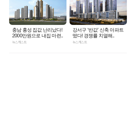
충남 홍성 집값 난리났다!
강서구 ‘반값’ 신축 아파트
2000만원으로 내집 마련..
떴다! 경쟁률 치열해..
뉴스캐스트
뉴스캐스트