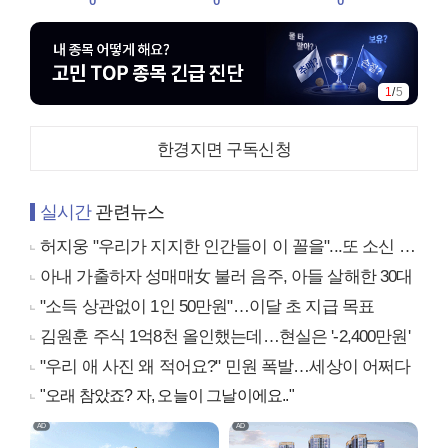
0
0
0
2
/
5
한경지면 구독신청
실시간
관련뉴스
허지웅 "우리가 지지한 인간들이 이 꼴을"...또 소신 발언
아내 가출하자 성매매女 불러 음주, 아들 살해한 30대
"소득 상관없이 1인 50만원"…이달 초 지급 목표
김원훈 주식 1억8천 올인했는데…현실은 '-2,400만원'
"우리 애 사진 왜 적어요?" 민원 폭발…세상이 어쩌다
"오래 참았죠? 자, 오늘이 그날이에요.."