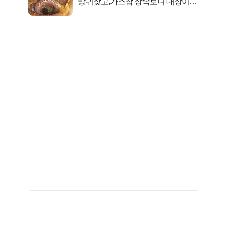
방귀잦고,가스참 장속보니 대장이아
니라..