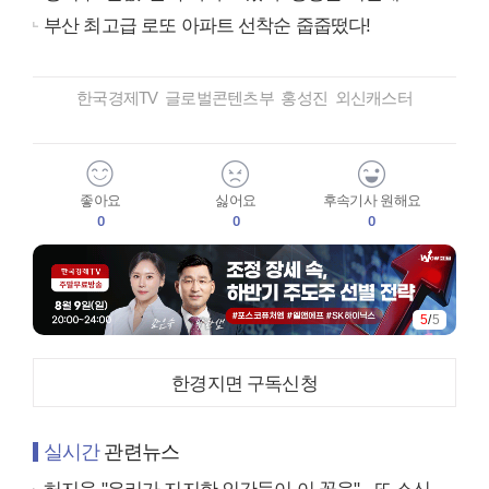
부산 최고급 로또 아파트 선착순 줍줍떴다!
한국경제TV 글로벌콘텐츠부 홍성진 외신캐스터
좋아요
싫어요
후속기사 원해요
0
0
0
5
/
5
한경지면 구독신청
실시간
관련뉴스