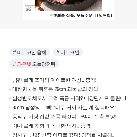
비트코인 올해
비트코인
와우넷
오늘장전략
남편 몰래 조카와 데이트한 여성.. 충격!
대한민국을 뒤흔든 29cm 괴물남의 진실
삼성반도체도시 고덕 폭등 시작? 대장단지로 몰린다!
30cm 남성의 고백: “너무 커서 사는 게 행복해요”
동작구 사당 집값 거품 빠졌다.. 6억대 신축 분양!
아내 몰래 처형과 목욕한 남자.. 충격!
강서구 ‘반값’ 신축 아파트 떴다! 경쟁률 치열해..