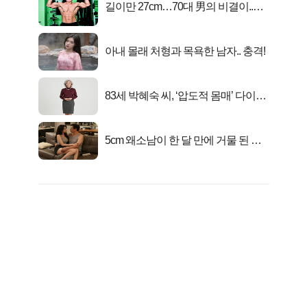
길이만 27cm…70대 男의 비결이..충
격!
아내 몰래 처형과 목욕한 남자.. 충격!
83세 박혜숙 씨, ‘압도적 몸매’ 다이어
트 신 등극
5cm 왜소남이 한 달 만에 거물 된 사
연