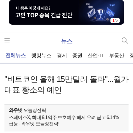
1
/
5
뉴스
홈
전체뉴스
랭킹뉴스
경제
증권
산업·IT
부동산
"비트코인 올해 15만달러 돌파"...월가
대표 황소의 예언
와우넷
오늘장전략
스페이스X, 최대 9.1억주 보호예수 해제 우려 딛고 6.14%
급등 - 와우넷 오늘장전략