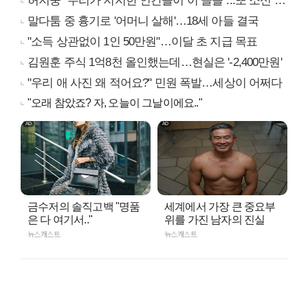
허지웅 "우리가 지지한 인간들이 이 꼴을"...또 소신 발언
말다툼 중 흉기로 '어머니 살해'…18세 아들 결국
"소득 상관없이 1인 50만원"…이달 초 지급 목표
김원훈 주식 1억8천 올인했는데…현실은 '-2,400만원'
"우리 애 사진 왜 적어요?" 민원 폭발…세상이 어쩌다
"오래 참았죠? 자, 오늘이 그날이에요.."
금수저의 솔직고백 "명품
세계에서 가장 큰 중요부
은 다 여기서.."
위를 가진 남자의 진실
뉴스캐스트
뉴스캐스트