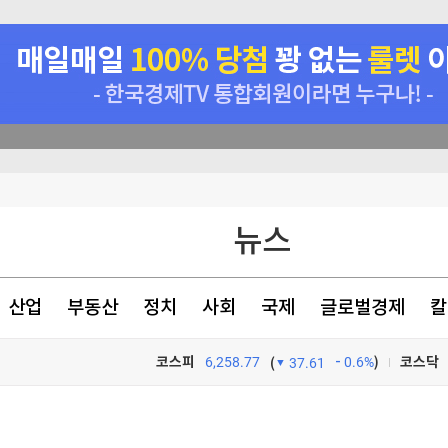
정
뉴스
천 점심메뉴
산업
부동산
정치
사회
국제
글로벌경제
칼
코스피
6,258.77
0.6%
)
코스닥
(
37.61
TV프로그램
와우