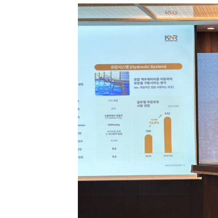
[할인50%] 한·미 투자 올인원 클래스
해외증시