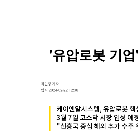
한국경제TV
뉴스홈
불가리아 영공 침범한 드론 폭발…우크라 모델 추
머니팜 모닝라이브
증권
굿모닝 작전
금융
불가리아 영공 침범한 드론 폭발…우크라 모델 추
오늘장 뭐사지?
부동산
[오후5시] 뉴스플러스
사회
온로드 (ON ROAD) 인사이트
글로벌경제
'유압로봇 기업'
랭킹뉴스
최민정 기자
미네르바아카데미
증권 데이터
입력
2024-02-22 12:38
스페셜강의
특징주 뉴스
케이엔알시스템, 유압로봇 핵
투자/재테크
매매신호 (랭킹100
3월 7일 코스닥 시장 입성 예
부동산/세무
투자분석
"신흥국 중심 해외 추가 수주 
산업
국내증시
[모집-3기-] 돈버는 트레이딩 투자 북클럽
환율