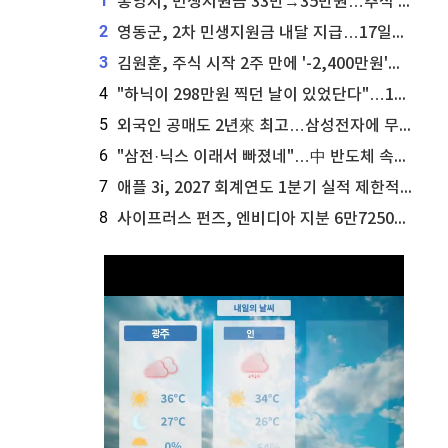
1
통영시, 민생지원금 33만→35만원…추석 전 푼다
2
영동군, 2차 민생지원금 내달 지급…17일부터 신청 접수
3
김원훈, 주식 시작 2주 만에 '-2,400만원'…"차 한 대 값 날렸다"
4
"하닉이 298만원 찍던 날이 있었단다"…100만 클릭 '전래동화' 정체
5
외국인 공매도 2년來 최고…삼성전자에 무슨일이 [B급기자의 B급리포트]
6
"삼전·닉스 이래서 빠졌네"…中 반도체 속사정 [B급기자의 B급리포트]
7
애플 3i, 2027 회계연도 1분기 실적 제한적 검토 통과
8
사이프러스 펀즈, 엔비디아 지분 6만7250주 매각