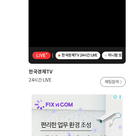
한국경제TV 24시간 LIVE
머니팜 모닝라이브 
한국경제TV
24시간 LIVE
채팅참여