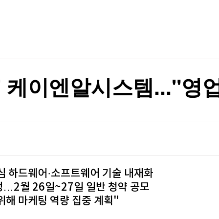
TV홈
무료방송
전체뉴스
정
증권
파트너스
경제
종목핫라인
추천 상
산업
정
경제
오늘의 
정치
생활경제
수익후기
국제
기업·CEO
이벤트
칼럼·연재
 케이엔알시스템..."영업
특집방송
전체 프로그램
채널/편성
지역별채널
심 하드웨어·소프트웨어 기술 내재화
)
편성표
정…2월 26일~27일 일반 청약 공모
위해 마케팅 역량 집중 계획"