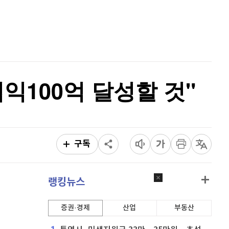
퀀텀
928
(
0.22%
)
홈
AI추천
이더리움 클래식
9,200
(
0.11%
)
품
마켓이슈
특징주
이벤트
비트코인
91,454,000
(
-0.06%
)
익100억 달성할 것"
구독
랭킹뉴스
증권·경제
산업
부동산