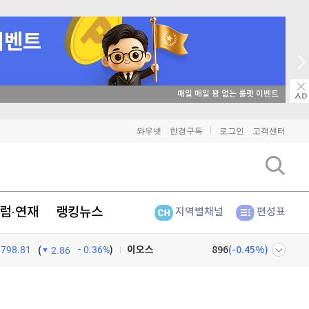
매일 매일 꽝 없는 룰렛 이벤트
비트코인
91,454,000
(
-0.06%
)
와우넷
한경구독
로그인
고객센터
이더리움
2,702,000
(
-0.04%
)
리플
1,469
(
0.14%
)
럼·연재
랭킹뉴스
지역별채널
편성표
비트코인 캐시
305,600
(
-0.23%
)
798.81
0.36%
)
이오스
896
(
-0.45%
)
(
2.86
비트코인 골드
1,313
(
-763.82%
)
넷
주식창