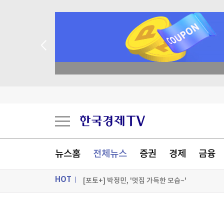
종목 무료 정밀 진단
불가리아 영공 침범한 드론 폭발…우크라 모델 추
[오늘의 운세] 8월 9일 띠별 운세
[오늘의 운세] 오늘 뭐 먹지?…8월 9일 띠별 추
뉴스홈
전체뉴스
증권
경제
금융
[오늘의 운세] 2026년 8월 9일 별자리 운세
HOT
[포토+] 박정민, '멋짐 가득한 모습~'
"나야, '흑백요리사' 시즌3"
ON AIR
뉴스
[온에어] 경제전쟁 꾼 시즌3