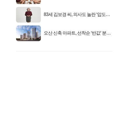
행복해요”
83세 김보경 씨, 의사도 놀란 ‘압도적
피지컬’
오산 신축 아파트, 선착순 ‘반값’ 분양
시작..