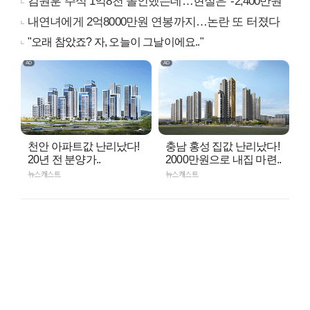
김원훈 주식 1억8천 올인했는데…현실은 '-2,400만원'
내연녀에게 2억8000만원 연봉까지…논란 또 터졌다
"오래 참았죠? 자, 오늘이 그날이에요.."
천안 아파트값 난리났다!
충남 홍성 집값 난리났다!
20년 전 분양가..
2000만원으로 내집 마련..
뉴스캐스트
뉴스캐스트