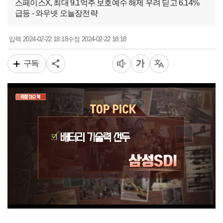
스페이스X, 최대 9.1억주 보호예수 해제 우려 딛고 6.14%
급등 - 와우넷 오늘장전략
2024-02-22 18:18
2024-02-22 18:18
입력
수정
구독
00:11
02:32
일반배속