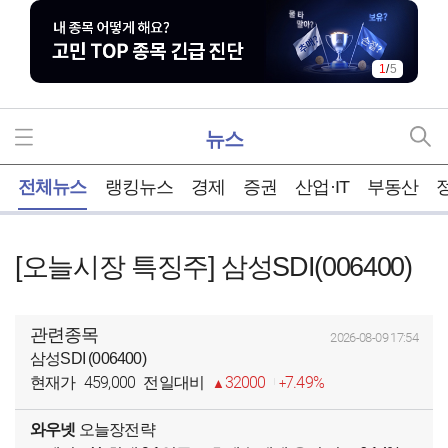
1
/
5
뉴스
홈
전체뉴스
랭킹뉴스
경제
증권
산업·IT
부동산
[오늘시장 특징주] 삼성SDI(006400)
관련종목
2026-08-09 17:54
삼성SDI (006400)
459,000
32000
7.49%
현재가
전일대비
와우넷
오늘장전략