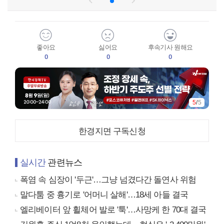
좋아요
싫어요
후속기사 원해요
0
0
0
5
/
5
한경지면 구독신청
실시간
관련뉴스
폭염 속 심장이 '두근'…그냥 넘겼다간 돌연사 위험
말다툼 중 흉기로 '어머니 살해'…18세 아들 결국
엘리베이터 앞 휠체어 발로 '툭'…사망케 한 70대 결국