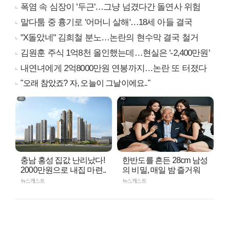
폭염 속 심장이 '두근'…그냥 넘겼다간 돌연사 위험
말다툼 중 흉기로 '어머니 살해'…18세 아들 결국
"X돌았네" 김희철 분노…논란의 현수막 결국 철거
김원훈 주식 1억8천 올인했는데…현실은 '-2,400만원'
내연녀에게 2억8000만원 연봉까지…논란 또 터졌다
"오래 참았죠? 자, 오늘이 그날이에요.."
충남 홍성 집값 난리났다!
한반도를 흔든 28cm 남성
2000만원으로 내집 마련..
의 비밀, 매일 밤 즐거워
뉴스캐스트
뉴스캐스트