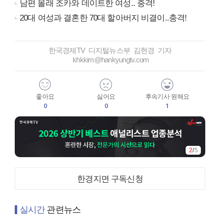
남편 몰래 조카와 데이트한 여성.. 충격!
20대 여성과 결혼한 70대 할아버지 비결이..충격!
한국경제TV 디지털뉴스부 김현경 기자
khkkim@hankyungtv.com
좋아요
싫어요
후속기사 원해요
0
0
1
3
/
5
한경지면 구독신청
실시간
관련뉴스