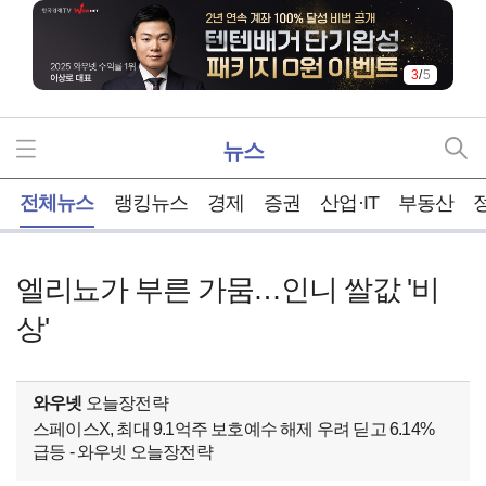
4
/
5
뉴스
홈
전체뉴스
랭킹뉴스
경제
증권
산업·IT
부동산
엘리뇨가 부른 가뭄…인니 쌀값 '비
상'
와우넷
오늘장전략
스페이스X, 최대 9.1억주 보호예수 해제 우려 딛고 6.14%
급등 - 와우넷 오늘장전략