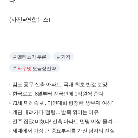
(사진=연합뉴스)
엘리뇨가 부른
가격
와우넷
오늘장전략
김포 풍무 신축 아파트, 국내 최초 반값 분양..
한국로또, 8월부터 전국민에 1억원씩 준다
71세 민혜숙 씨, 미인대회 평정한 ‘방부제 여신’
계단 내려가다 '철렁'... 발목 꺾이는 이유
전주 집값 미쳤다! 신축 아파트 만명 이상 몰려...
세계에서 가장 큰 중요부위를 가진 남자의 진실