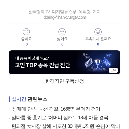
한국경제TV 디지털뉴스부 이휘경 기자
ddehg@hankyungtv.com
좋아요
싫어요
후속기사 원해요
0
0
0
1
/
4
한경지면 구독신청
실시간
관련뉴스
'성매매 단속' 나선 경찰, 1666명 무더기 검거
말다툼 중 흉기로 '어머니 살해'…18세 아들 결국
편의점 女사장 살해 시도한 30대男...직원·손님이 막아