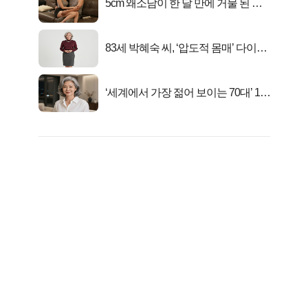
5cm 왜소남이 한 달 만에 거물 된 사
연
83세 박혜숙 씨, ‘압도적 몸매’ 다이어
트 신 등극
‘세계에서 가장 젊어 보이는 70대’ 1위
선정…