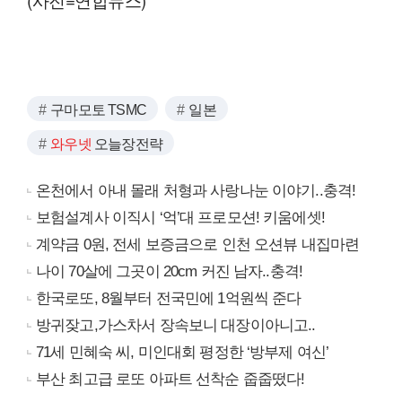
구마모토 TSMC
일본
와우넷
오늘장전략
온천에서 아내 몰래 처형과 사랑나눈 이야기..충격!
보험설계사 이직시 ‘억’대 프로모션! 키움에셋!
계약금 0원, 전세 보증금으로 인천 오션뷰 내집마련
나이 70살에 그곳이 20cm 커진 남자..충격!
한국로또, 8월부터 전국민에 1억원씩 준다
방귀잦고,가스차서 장속보니 대장이아니고..
71세 민혜숙 씨, 미인대회 평정한 ‘방부제 여신’
부산 최고급 로또 아파트 선착순 줍줍떴다!