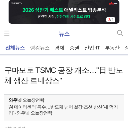
2
/
4
뉴스
홈
전체뉴스
랭킹뉴스
경제
증권
산업·IT
부동산
구마모토 TSMC 공장 개소…"日 반도
체 생산 르네상스"
와우넷
오늘장전략
'AI 데이터센터' 특수…반도체 넘어 철강·조선·방산 '새 먹거
리' - 와우넷 오늘장전략