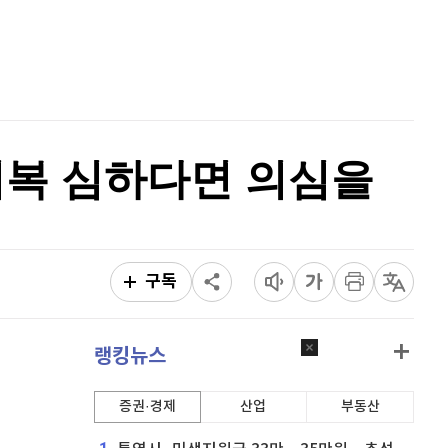
리플
1,458
(
-1.96%
)
홈
AI추천
비트코인 캐시
301,900
(
-0.13%
)
품
마켓이슈
특징주
이벤트
이오스
896
(
-0.45%
)
비트코인 골드
1,313
(
-763.82%
)
정기복 심하다면 의심을
퀀텀
918
(
-0.22%
)
이더리움 클래식
9,210
(
1.21%
)
비트코인
91,122,000
(
-0.79%
)
구독
랭킹뉴스
증권·경제
산업
부동산