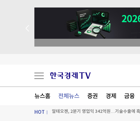
 꽝 없는 룰렛 이벤트
뉴스홈
전체뉴스
증권
경제
금융
HOT
알테오젠, 2분기 영업익 342억원…기술수출에 
“증시 흔들리고 혜택 줄자” 서학개미 리턴
ON AIR
뉴스
달걀 만진 손 타고 퍼졌다…식중독 환자 1년 새 2