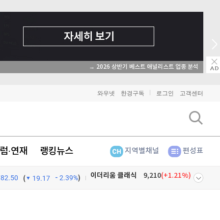
→ 2026 상반기 베스트 애널리스트 업종 분석
와우넷
한경구독
로그인
고객센터
럼·연재
랭킹뉴스
지역별채널
편성표
782.50
2.39%
)
비트코인
91,122,000
(
-0.79%
)
(
19.17
이더리움
2,693,000
(
-0.79%
)
넷
주식창