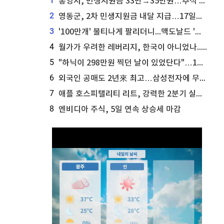
1
통영시, 민생지원금 33만→35만원…추석 전 푼다
2
영동군, 2차 민생지원금 내달 지급…17일부터 신청 접수
3
'100만개' 불티나게 팔리더니...맥도날드 '충주찰옥수수버거' 돌연 판매 종료
4
월가가 우려한 레버리지, 한국이 아니었나...'상황 인식' 못한 아셴브레너의 추락
5
"하닉이 298만원 찍던 날이 있었단다"…100만 클릭 '전래동화' 정체
6
외국인 공매도 2년來 최고…삼성전자에 무슨일이 [B급기자의 B급리포트]
7
애플 호스피탤리티 리트, 강력한 2분기 실적 발표 세부 내용 공개
8
엔비디아 주식, 5일 연속 상승세 마감