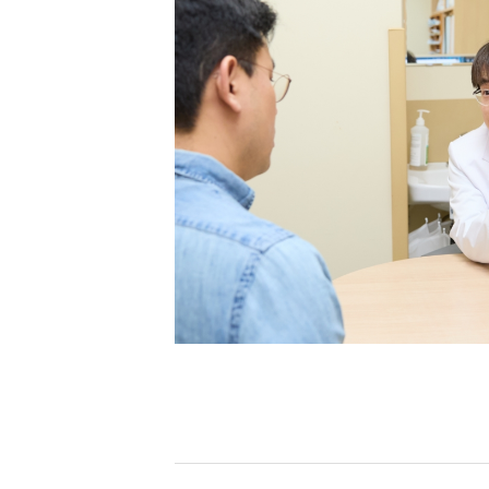
[할인50%] 한·미 투자 올인원 클래스
해외증시