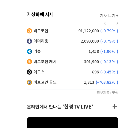
가상화폐 시세
기사 보기 +
918
(
-0.22%
)
비트코인
91,122,000
(
-0.79%
)
,210
(
1.21%
)
이더리움
2,693,000
(
-0.79%
)
리플
1,458
(
-1.96%
)
비트코인 캐시
301,900
(
-0.13%
)
이오스
896
(
-0.45%
)
비트코인 골드
1,313
(
-763.82%
)
정보제공 : 빗썸
'한경TV LIVE'
온라인에서 만나는