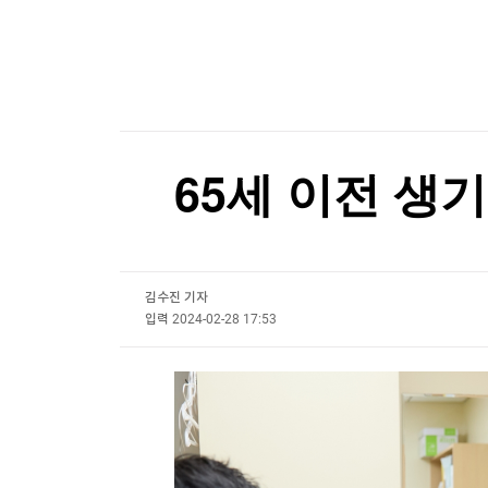
한국경제TV
뉴스홈
데브시스터즈 2분기 영업손실 160억원…적자 전
머니팜 모닝라이브
증권
굿모닝 작전
금융
[포토+] 박정민, '멋짐 가득한 모습~'
오늘장 뭐사지?
부동산
"나야, '흑백요리사' 시즌3"
[오후5시] 뉴스플러스
사회
온로드 (ON ROAD) 인사이트
글로벌경제
[온에어] 출발증시 2부
65세 이전 생
랭킹뉴스
알테오젠, 2분기 영업익 342억원…기술수출에 
알테오젠, 2분기 영업익 342억원…기술수출에 
김수진 기자
미네르바아카데미
증권 데이터
입력
2024-02-28 17:53
스페셜강의
특징주 뉴스
투자/재테크
매매신호 (랭킹100
부동산/세무
투자분석
산업
국내증시
[모집-3기-] 돈버는 트레이딩 투자 북클럽
환율