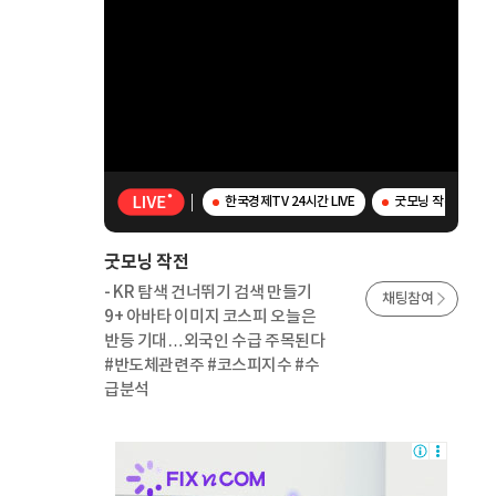
한국경제TV 24시간 LIVE
굿모닝 작전 - K
굿모닝 작전
- KR 탐색 건너뛰기 검색 만들기
채팅참여
9+ 아바타 이미지 코스피 오늘은
반등 기대…외국인 수급 주목된다
#반도체관련주 #코스피지수 #수
급분석