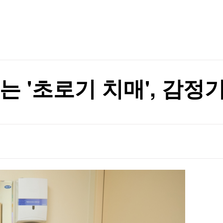
TV홈
무료방송
전체뉴스
환(종합)
증권
파트너스
경제
종목핫라인
추천 상
산업
경제
오늘의 
정치
생활경제
수익후기
국제
기업·CEO
이벤트
칼럼·연재
기는 '초로기 치매', 감
특집방송
흑자전환
전체 프로그램
흑자전환
채널/편성
지역별채널
)
편성표