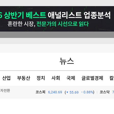
뉴스
산업
부동산
정치
사회
국제
글로벌경제
칼
흑자전환
코스피
6,240.69
0.88%
)
코스닥
(
55.69
TV프로그램
와우
8% 급증