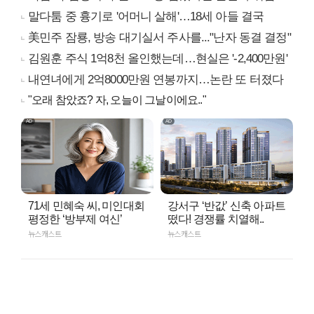
말다툼 중 흉기로 '어머니 살해'…18세 아들 결국
美민주 잠룡, 방송 대기실서 주사를..."난자 동결 결정"
김원훈 주식 1억8천 올인했는데…현실은 '-2,400만원'
내연녀에게 2억8000만원 연봉까지…논란 또 터졌다
"오래 참았죠? 자, 오늘이 그날이에요.."
71세 민혜숙 씨, 미인대회
강서구 ‘반값’ 신축 아파트
평정한 ‘방부제 여신’
떴다! 경쟁률 치열해..
뉴스캐스트
뉴스캐스트