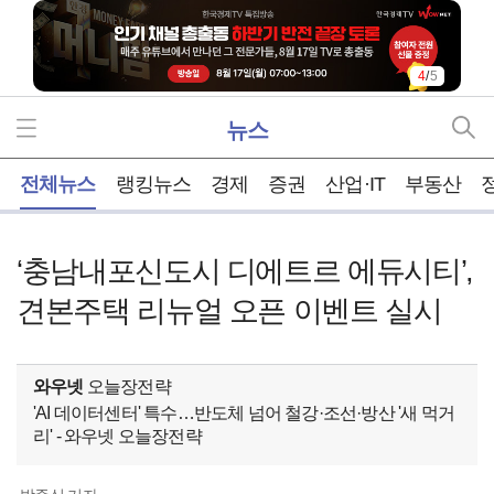
5
/
5
뉴스
홈
전체뉴스
랭킹뉴스
경제
증권
산업·IT
부동산
‘충남내포신도시 디에트르 에듀시티’,
견본주택 리뉴얼 오픈 이벤트 실시
와우넷
오늘장전략
'AI 데이터센터' 특수…반도체 넘어 철강·조선·방산 '새 먹거
리' - 와우넷 오늘장전략