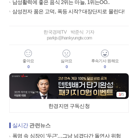
남성활력에 좋은 음식 2위는 마늘, 1위는OO..
삼성전자 품은 고덕, 폭등 시작? 대장단지로 몰린다!
한국경제TV 박준식 기자
parkjs@hankyungtv.com
좋아요
싫어요
후속기사 원해요
0
0
0
3
/
5
한경지면 구독신청
실시간
관련뉴스
폭염 속 심장이 '두근'…그냥 넘겼다간 돌연사 위험