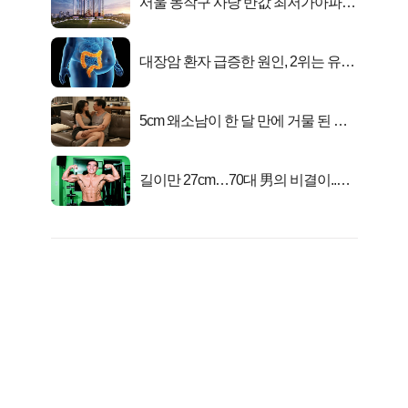
서울 동작구 사당 반값 최저가아파트
마지막...
대장암 환자 급증한 원인, 2위는 유산
균 1위는OO..
5cm 왜소남이 한 달 만에 거물 된 사
연
길이만 27cm…70대 男의 비결이..충
격!