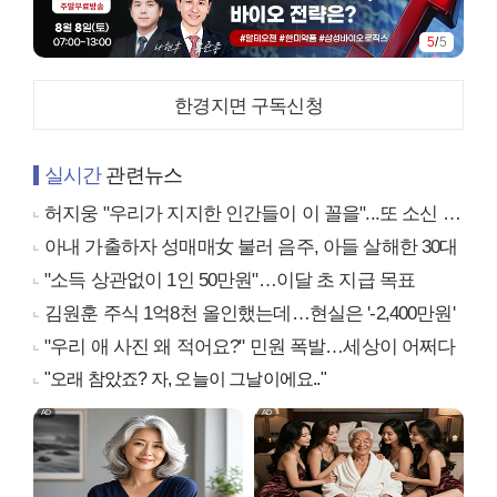
1
/
5
한경지면 구독신청
실시간
관련뉴스
허지웅 "우리가 지지한 인간들이 이 꼴을"...또 소신 발언
아내 가출하자 성매매女 불러 음주, 아들 살해한 30대
"소득 상관없이 1인 50만원"…이달 초 지급 목표
김원훈 주식 1억8천 올인했는데…현실은 '-2,400만원'
"우리 애 사진 왜 적어요?" 민원 폭발…세상이 어쩌다
"오래 참았죠? 자, 오늘이 그날이에요.."