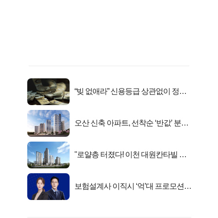
“빚 없애라” 신용등급 상관없이 정부
서 2억지원!
오산 신축 아파트, 선착순 ‘반값’ 분양
시작..
"로얄층 터졌다! 이천 대원칸타빌 잔
여세대 긴급 공개"
보험설계사 이직시 ‘억’대 프로모션!
키움에셋!