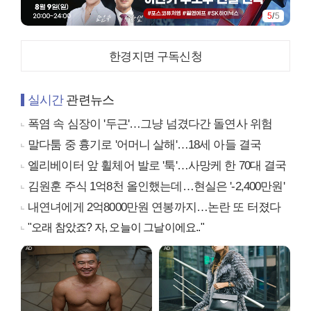
5
/
5
한경지면 구독신청
실시간
관련뉴스
폭염 속 심장이 '두근'…그냥 넘겼다간 돌연사 위험
말다툼 중 흉기로 '어머니 살해'…18세 아들 결국
엘리베이터 앞 휠체어 발로 '툭'…사망케 한 70대 결국
김원훈 주식 1억8천 올인했는데…현실은 '-2,400만원'
내연녀에게 2억8000만원 연봉까지…논란 또 터졌다
"오래 참았죠? 자, 오늘이 그날이에요.."