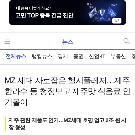
1
/
5
뉴스
홈
전체뉴스
랭킹뉴스
경제
증권
산업·IT
부동산
MZ 세대 사로잡은 헬시플레저…제주
한라수 등 청정보고 제주맛 식음료 인
기몰이
제주 관련 제품도 인기…MZ세대 호평 업고 2조 원 시
장 형성