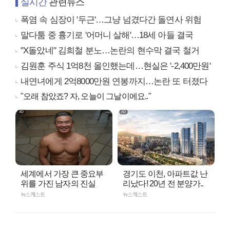
실시간
관련뉴스
폭염 속 심장이 '두근'…그냥 넘겼다간 돌연사 위험
말다툼 중 흉기로 '어머니 살해'…18세 아들 결국
"X돌았네" 김희철 분노…논란의 현수막 결국 철거
김원훈 주식 1억8천 올인했는데…현실은 '-2,400만원'
내연녀에게 2억8000만원 연봉까지…논란 또 터졌다
"오래 참았죠? 자, 오늘이 그날이에요.."
세계에서 가장 큰 중요부
경기도 이천, 아파트값 난
위를 가진 남자의 진실
리났다! 20년 전 분양가..
뉴스캐스트
뉴스캐스트