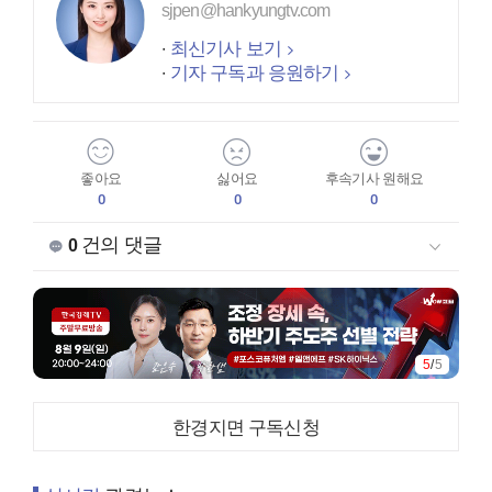
sjpen@hankyungtv.com
최신기사 보기
기자 구독과 응원하기
좋아요
싫어요
후속기사 원해요
0
0
0
건의 댓글
0
5
/
5
한경지면 구독신청