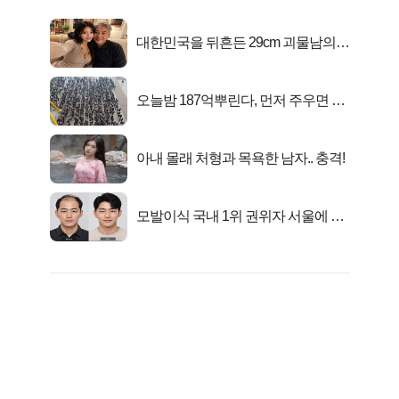
대한민국을 뒤흔든 29cm 괴물남의
진실
오늘밤 187억뿌린다, 먼저 주우면 최
대1억..!
아내 몰래 처형과 목욕한 남자.. 충격!
모발이식 국내 1위 권위자 서울에 있
었다..