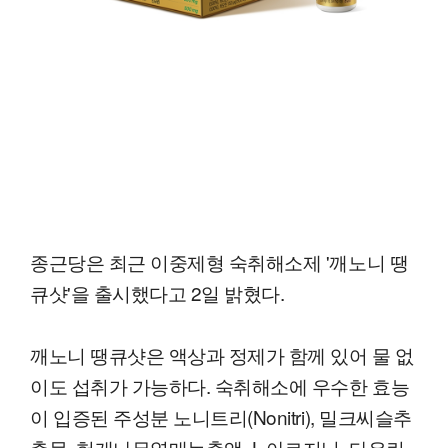
종근당은 최근 이중제형 숙취해소제 '깨노니 땡
큐샷'을 출시했다고 2일 밝혔다.
깨노니 땡큐샷은 액상과 정제가 함께 있어 물 없
이도 섭취가 가능하다. 숙취해소에 우수한 효능
이 입증된 주성분 노니트리(Nonitri), 밀크씨슬추
출물, 헛개나무열매농축액, L-아르지닌, 타우린,