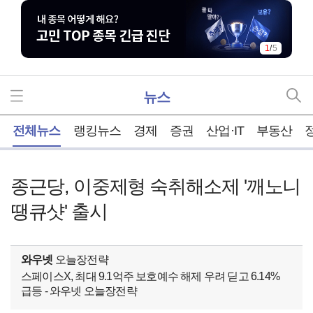
1
/
5
뉴스
홈
전체뉴스
랭킹뉴스
경제
증권
산업·IT
부동산
종근당, 이중제형 숙취해소제 '깨노니
땡큐샷' 출시
와우넷
오늘장전략
스페이스X, 최대 9.1억주 보호예수 해제 우려 딛고 6.14%
급등 - 와우넷 오늘장전략