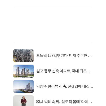
오늘밤 187억뿌린다, 먼저 주우면 최
대1억..!
김포 풍무 신축 아파트, 국내 최초 반
값 분양..
남양주 한강뷰 신축, 전셋값에 내집마
련!
83세 박혜숙 씨, ‘압도적 몸매’ 다이어