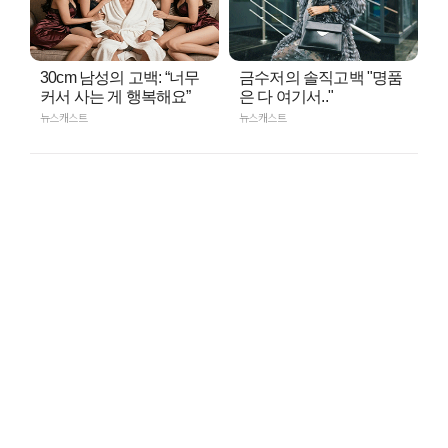
30cm 남성의 고백: “너무
금수저의 솔직고백 "명품
커서 사는 게 행복해요”
은 다 여기서.."
뉴스캐스트
뉴스캐스트