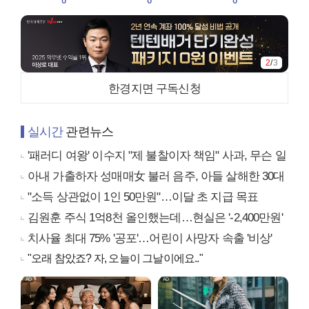
0
0
0
2
/
3
한경지면 구독신청
실시간
관련뉴스
'패러디 여왕' 이수지 "제 불찰이자 책임" 사과, 무슨 일
아내 가출하자 성매매女 불러 음주, 아들 살해한 30대
"소득 상관없이 1인 50만원"…이달 초 지급 목표
김원훈 주식 1억8천 올인했는데…현실은 '-2,400만원'
치사율 최대 75% '공포'…어린이 사망자 속출 '비상'
"오래 참았죠? 자, 오늘이 그날이에요.."