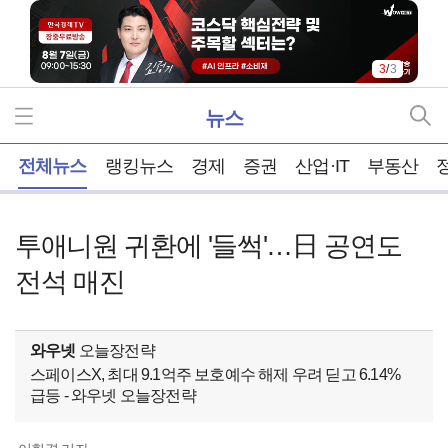
3
/
3
뉴스
홈
전체뉴스
랭킹뉴스
경제
증권
산업·IT
부동산
투애니원 귀환에 '들썩'…日 공연도
전석 매진
와우넷
오늘장전략
스페이스X, 최대 9.1억주 보호예수 해제 우려 딛고 6.14%
급등 - 와우넷 오늘장전략