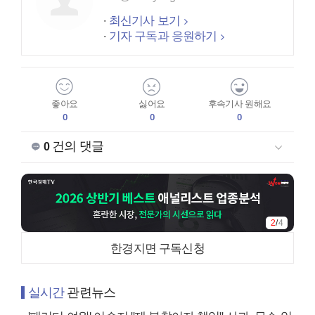
최신기사 보기
기자 구독과 응원하기
좋아요
싫어요
후속기사 원해요
0
0
0
건의 댓글
0
2
/
4
한경지면 구독신청
실시간
관련뉴스