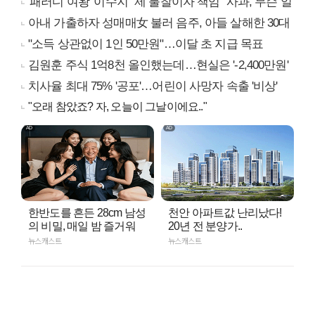
'패러디 여왕' 이수지 "제 불찰이자 책임" 사과, 무슨 일
아내 가출하자 성매매女 불러 음주, 아들 살해한 30대
"소득 상관없이 1인 50만원"…이달 초 지급 목표
김원훈 주식 1억8천 올인했는데…현실은 '-2,400만원'
치사율 최대 75% '공포'…어린이 사망자 속출 '비상'
"오래 참았죠? 자, 오늘이 그날이에요.."
한반도를 흔든 28cm 남성
천안 아파트값 난리났다!
의 비밀, 매일 밤 즐거워
20년 전 분양가..
뉴스캐스트
뉴스캐스트