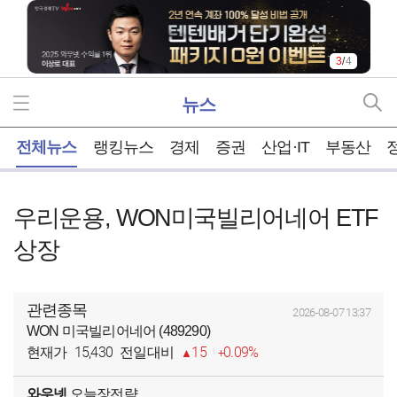
3
/
4
뉴스
홈
전체뉴스
랭킹뉴스
경제
증권
산업·IT
부동산
우리운용, WON미국빌리어네어 ETF
상장
관련종목
2026-08-07 13:37
WON 미국빌리어네어 (489290)
15,430
15
0.09%
현재가
전일대비
와우넷
오늘장전략