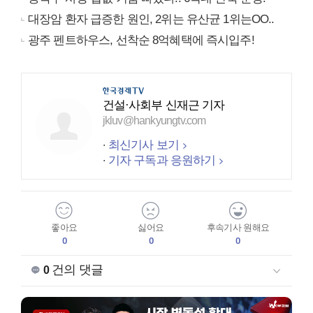
대장암 환자 급증한 원인, 2위는 유산균 1위는OO..
광주 펜트하우스, 선착순 8억혜택에 즉시입주!
건설·사회부 신재근 기자
jkluv@hankyungtv.com
최신기사 보기
기자 구독과 응원하기
좋아요
싫어요
후속기사 원해요
0
0
0
건의 댓글
0