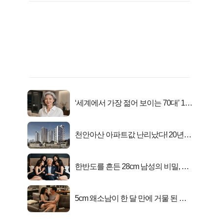
‘세계에서 가장 젊어 보이는 70대’ 1위
선정…
천안아산 아파트값 난리났다! 20년
전 분양가..
한반도를 흔든 28cm 남성의 비밀, 매
일 밤 즐거워
5cm 왜소남이 한 달 만에 거물 된 사
연