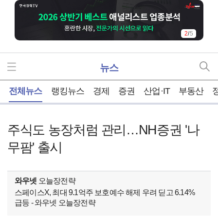
2
/
5
뉴스
홈
전체뉴스
랭킹뉴스
경제
증권
산업·IT
부동산
주식도 농장처럼 관리…NH증권 '나
무팜' 출시
와우넷
오늘장전략
스페이스X, 최대 9.1억주 보호예수 해제 우려 딛고 6.14%
급등 - 와우넷 오늘장전략