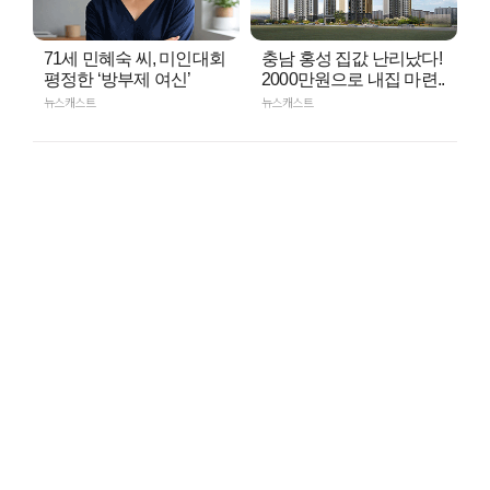
71세 민혜숙 씨, 미인대회
충남 홍성 집값 난리났다!
평정한 ‘방부제 여신’
2000만원으로 내집 마련..
뉴스캐스트
뉴스캐스트