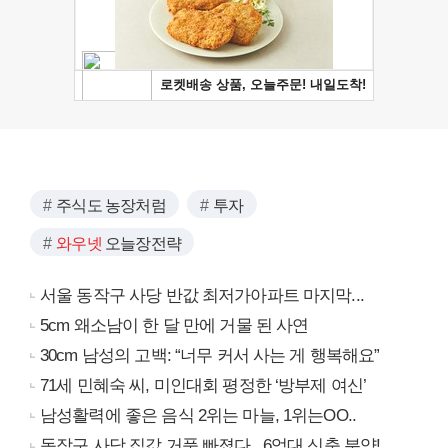
주식도 농장처럼
투자
와우넷
오늘장전략
서울 동작구 사당 반값 최저가아파트 마지막...
5cm 왜소남이 한 달 만에 거물 된 사연
30cm 남성의 고백: “너무 커서 사는 게 행복해요”
71세 민혜숙 씨, 미인대회 평정한 ‘방부제 여신’
남성활력에 좋은 음식 2위는 마늘, 1위는OO..
동작구 사당 집값 거품 빠졌다.. 6억대 신축 분양!