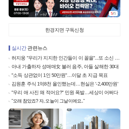
5
/
5
한경지면 구독신청
실시간
관련뉴스
허지웅 "우리가 지지한 인간들이 이 꼴을"...또 소신 발언
아내 가출하자 성매매女 불러 음주, 아들 살해한 30대
"소득 상관없이 1인 50만원"…이달 초 지급 목표
김원훈 주식 1억8천 올인했는데…현실은 '-2,400만원'
"우리 애 사진 왜 적어요?" 민원 폭발…세상이 어쩌다
"오래 참았죠? 자, 오늘이 그날이에요.."